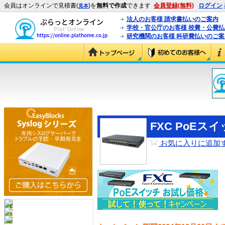
会員はオンラインで見積書(
)を
無料で作成
できます
会員登録(無料)
ログイン
見本
法人のお客様 請求書払いのご案内
学校・官公庁のお客様 校費・公費
研究機関のお客様 科研費払いのご案
FXC PoE
お気に入りに追加