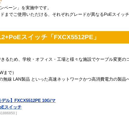
で
ャンペーン」を実施中です。
ドまでご使用いただける、それぞれグレードが異なるPoEスイッチ
2+PoEスイッチ「FXCX5512PE」
ルが利用できるため、学校・オフィス・工場と様々な施設でケーブル変更
0Wまで）
1ax対応の無線 LAN製品 といった高速ネットワークかつ高消費電力の製
ル】FXCX5512PE 10G/マ
PoEスイッチ
1886850 ]