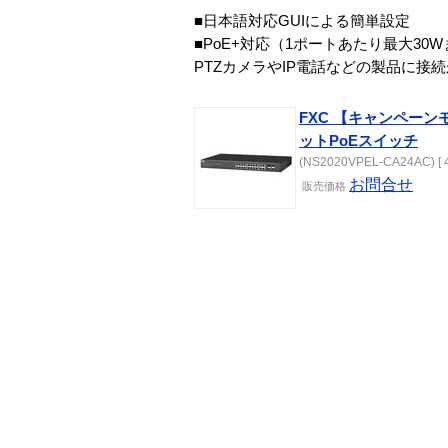
■日本語対応GUIによる簡単設定
■PoE+対応（1ポートあたり最大30
PTZカメラやIP電話などの製品に接
FXC 【キャンペーンモ
ットPoEスイッチ
(NS2020VPEL-CA24AC) [ 4
お問合せ
販売
価格