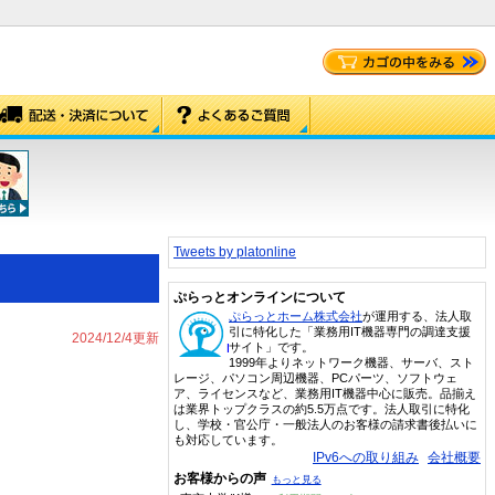
Tweets by platonline
ぷらっとオンラインについて
ぷらっとホーム株式会社
が運用する、法人取
引に特化した「業務用IT機器専門の調達支援
2024/12/4更新
サイト」です。
1999年よりネットワーク機器、サーバ、スト
レージ、パソコン周辺機器、PCパーツ、ソフトウェ
ア、ライセンスなど、業務用IT機器中心に販売。品揃え
は業界トップクラスの約5.5万点です。法人取引に特化
し、学校・官公庁・一般法人のお客様の請求書後払いに
も対応しています。
IPv6への取り組み
会社概要
お客様からの声
もっと見る