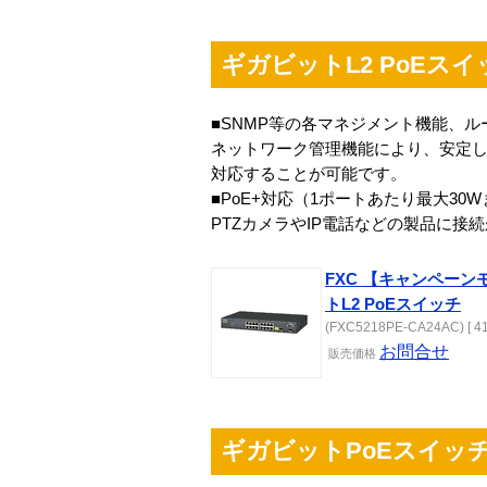
ギガビットL2 PoEスイッ
■SNMP等の各マネジメント機能、ル
ネットワーク管理機能により、安定
対応することが可能です。
■PoE+対応（1ポートあたり最大30
PTZカメラやIP電話などの製品に接
FXC 【キャンペーンモ
トL2 PoEスイッチ
(FXC5218PE-CA24AC) [ 41
お問合せ
販売
価格
ギガビットPoEスイッチ「