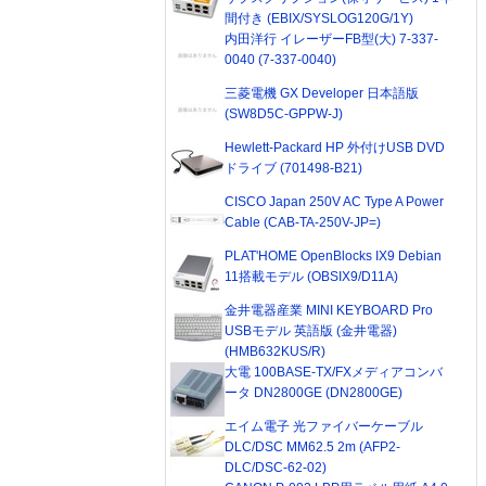
間付き (EBIX/SYSLOG120G/1Y)
内田洋行 イレーザーFB型(大) 7-337-
0040 (7-337-0040)
三菱電機 GX Developer 日本語版
(SW8D5C-GPPW-J)
Hewlett-Packard HP 外付けUSB DVD
ドライブ (701498-B21)
CISCO Japan 250V AC Type A Power
Cable (CAB-TA-250V-JP=)
PLAT'HOME OpenBlocks IX9 Debian
11搭載モデル (OBSIX9/D11A)
金井電器産業 MINI KEYBOARD Pro
USBモデル 英語版 (金井電器)
(HMB632KUS/R)
大電 100BASE-TX/FXメディアコンバ
ータ DN2800GE (DN2800GE)
エイム電子 光ファイバーケーブル
DLC/DSC MM62.5 2m (AFP2-
DLC/DSC-62-02)