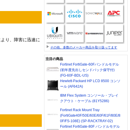
により、障害に迅速に
その他、多数のメーカー商品を取り扱ってます
注目の商品
Fortinet FortiGate-60Fバンドルモデル
(初年度先出しセンドバック保守付)
(FG-60F-BDL-US)
Hewlett-Packard HP LCD 8500 コンソ
ール (AF642A)
IBM Flex System コンソール・ブレイ
クアウト・ケーブル (81Y5286)
Fortinet Rack Mount Tray
(FortiGate40F/50E/60E/60F/61F/80E/8
0F/FS-108E) (SP-RACKTRAY-02)
Fortinet FortiGate-80F バンドルモデル