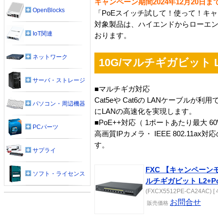
キャンペーン期間2024年12月20日ま
OpenBlocks
「PoEスイッチ試して！使って！キ
対象製品は、ハイエンドからローエン
IoT関連
おります。
ネットワーク
10G/マルチギガビット L
サーバ・ストレージ
■マルチギガ対応
Cat5eや Cat6の LANケーブ
パソコン・周辺機器
にLANの高速化を実現します。
■PoE++対応（ 1ポートあたり最大 6
PCパーツ
高画質IPカメラ・ IEEE 802.1
す。
サプライ
FXC 【キャンペーンモデ
ソフト・ライセンス
ルチギガビット L2+
(FXCX5512PE-CA24AC) [ 4
お問合せ
販売
価格