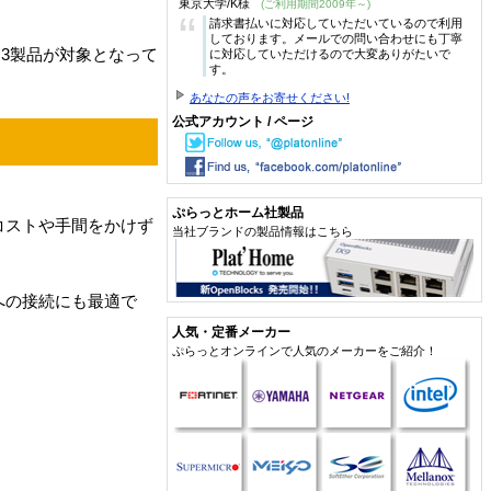
東京大学/K様
(ご利用期間2009年～)
“
請求書払いに対応していただいているので利用
しております。メールでの問い合わせにも丁寧
3製品が対象となって
に対応していただけるので大変ありがたいで
す。
あなたの声をお寄せください!
公式アカウント / ページ
ぷらっとホーム社製品
のコストや手間をかけず
当社ブランドの製品情報はこちら
品への接続にも最適で
人気・定番メーカー
ぷらっとオンラインで人気のメーカーをご紹介！