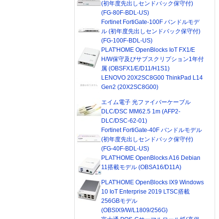
(初年度先出しセンドバック保守付)
(FG-80F-BDL-US)
Fortinet FortiGate-100F バンドルモデ
ル (初年度先出しセンドバック保守付)
(FG-100F-BDL-US)
PLAT'HOME OpenBlocks IoT FX1/E
H/W保守及びサブスクリプション1年付
属 (OBSFX1/E/D11/H1S1)
LENOVO 20X2SC8G00 ThinkPad L14
Gen2 (20X2SC8G00)
エイム電子 光ファイバーケーブル
DLC/DSC MM62.5 1m (AFP2-
DLC/DSC-62-01)
Fortinet FortiGate-40F バンドルモデル
(初年度先出しセンドバック保守付)
(FG-40F-BDL-US)
PLAT'HOME OpenBlocks A16 Debian
11搭載モデル (OBSA16/D11A)
PLAT'HOME OpenBlocks IX9 Windows
10 IoT Enterprise 2019 LTSC搭載
256GBモデル
(OBSIX9/W/L1809/256G)