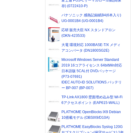
富士通 POS-Cサーマルロール紙(高保
存) (0722410-P)
パナソニック 感熱記録紙B4(6本入り)
UG-0001B4 (UG-0001B4)
応研 販売大臣 NX スタンドアロン
(OKN-423533)
大電 環境対応 1000BASE-T/X メディ
アコンバータ (DN1800SG2E)
Microsoft Windows Server Standard
2019 16コアライセンス 64bitWin対応
日本語版 5CAL付 DVDパッケージ
(P73-07691)
IDEC AUTO-ID SOLUTIONS バッテリ
ー BP-007 (BP-007)
TP-Link AX1800 壁面埋め込み型 Wi-Fi
6アクセスポイント (EAP615-WALL)
PLAT'HOME OpenBlocks IX9 Debian
10搭載モデル (OBSIX9/D10A)
PLAT'HOME EasyBlocks Syslog 120G
サブスクリプション(保守サービス) 1年