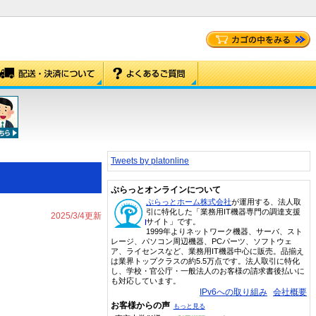
Tweets by platonline
ぷらっとオンラインについて
ぷらっとホーム株式会社
が運用する、法人取
引に特化した「業務用IT機器専門の調達支援
2025/3/4更新
サイト」です。
1999年よりネットワーク機器、サーバ、スト
レージ、パソコン周辺機器、PCパーツ、ソフトウェ
ア、ライセンスなど、業務用IT機器中心に販売。品揃え
は業界トップクラスの約5.5万点です。法人取引に特化
し、学校・官公庁・一般法人のお客様の請求書後払いに
も対応しています。
IPv6への取り組み
会社概要
お客様からの声
もっと見る