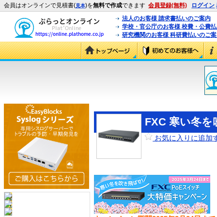
会員はオンラインで見積書(
)を
無料で作成
できます
会員登録(無料)
ログイン
見本
法人のお客様 請求書払いのご案内
学校・官公庁のお客様 校費・公費
研究機関のお客様 科研費払いのご案
FXC 寒い冬
お気に入りに追加