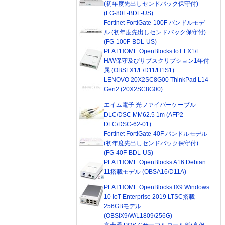
(初年度先出しセンドバック保守付)
(FG-80F-BDL-US)
Fortinet FortiGate-100F バンドルモデ
ル (初年度先出しセンドバック保守付)
(FG-100F-BDL-US)
PLAT'HOME OpenBlocks IoT FX1/E
H/W保守及びサブスクリプション1年付
属 (OBSFX1/E/D11/H1S1)
LENOVO 20X2SC8G00 ThinkPad L14
Gen2 (20X2SC8G00)
エイム電子 光ファイバーケーブル
DLC/DSC MM62.5 1m (AFP2-
DLC/DSC-62-01)
Fortinet FortiGate-40F バンドルモデル
(初年度先出しセンドバック保守付)
(FG-40F-BDL-US)
PLAT'HOME OpenBlocks A16 Debian
11搭載モデル (OBSA16/D11A)
PLAT'HOME OpenBlocks IX9 Windows
10 IoT Enterprise 2019 LTSC搭載
256GBモデル
(OBSIX9/W/L1809/256G)