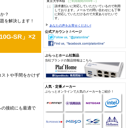
東京大学/K様
(ご利用期間2009年～)
“
請求書払いに対応していただいているので利用
しております。メールでの問い合わせにも丁寧
んか？
に対応していただけるので大変ありがたいで
す。
課題を解決します！
あなたの声をお寄せください!
公式アカウント / ページ
0G-SR」×2
ぷらっとホーム社製品
当社ブランドの製品情報はこちら
のコストや手間をかけず
人気・定番メーカー
ぷらっとオンラインで人気のメーカーをご紹介！
品への接続にも最適で