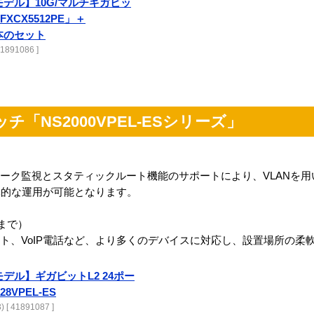
モデル】10G/マルチギガビッ
FXCX5512PE」＋
2本のセット
1891086 ]
チ「NS2000VPEL-ESシリーズ」
ワーク監視とスタティックルート機能のサポートにより、VLANを
率的な運用が可能となります。
Wまで）
ント、VoIP電話など、より多くのデバイスに対応し、設置場所の柔
モデル】ギガビットL2 24ポー
28VPEL-ES
[ 41891087 ]