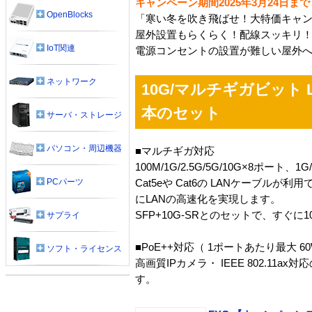
キャンペーン期間2025年3月24日まで
OpenBlocks
「寒い冬を吹き飛ばせ！大特価キャ
屋外設置もらくらく！配線スッキリ！
IoT関連
電源コンセントの設置が難しい屋外へ
ネットワーク
10G/マルチギガビット L2
本のセット
サーバ・ストレージ
パソコン・周辺機器
■マルチギガ対応
100M/1G/2.5G/5G/10G×8ポー
PCパーツ
Cat5eや Cat6の LANケーブ
にLANの高速化を実現します。
SFP+10G-SRとのセットで、すぐ
サプライ
■PoE++対応（ 1ポートあたり最大 6
ソフト・ライセンス
高画質IPカメラ・ IEEE 802.1
す。