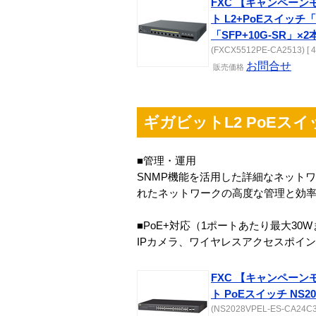
FXC 【キャンペーン
ト L2+PoEスイッチ「
「SFP+10G-SR」×
(FXCX5512PE-CA2513) [ 4
お問合せ
販売
価格
ギガビットL2 PoEスイッ
■管理・運用
SNMP機能を活用した詳細なネット
れたネットワークの高度な管理と効
■PoE+対応（1ポートあたり最大30
IPカメラ、ワイヤレスアクセスポイ
FXC 【キャンペーン
ト PoEスイッチ NS20
(NS2028VPEL-ES-CA24C3) 