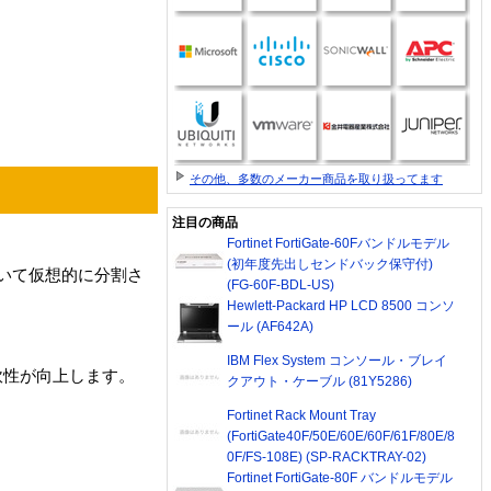
その他、多数のメーカー商品を取り扱ってます
注目の商品
Fortinet FortiGate-60Fバンドルモデル
(初年度先出しセンドバック保守付)
用いて仮想的に分割さ
(FG-60F-BDL-US)
Hewlett-Packard HP LCD 8500 コンソ
ール (AF642A)
IBM Flex System コンソール・ブレイ
軟性が向上します。
クアウト・ケーブル (81Y5286)
Fortinet Rack Mount Tray
(FortiGate40F/50E/60E/60F/61F/80E/8
0F/FS-108E) (SP-RACKTRAY-02)
Fortinet FortiGate-80F バンドルモデル