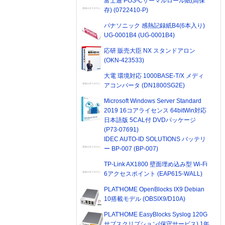
富士通 POS-Cサーマルロール紙(高保
存) (0722410-P)
パナソニック 感熱記録紙B4(6本入り)
UG-0001B4 (UG-0001B4)
応研 販売大臣 NX スタンドアロン
(OKN-423533)
大電 環境対応 1000BASE-T/X メディ
アコンバータ (DN1800SG2E)
Microsoft Windows Server Standard
2019 16コアライセンス 64bitWin対応
日本語版 5CAL付 DVDパッケージ
(P73-07691)
IDEC AUTO-ID SOLUTIONS バッテリ
ー BP-007 (BP-007)
TP-Link AX1800 壁面埋め込み型 Wi-Fi
6アクセスポイント (EAP615-WALL)
PLAT'HOME OpenBlocks IX9 Debian
10搭載モデル (OBSIX9/D10A)
PLAT'HOME EasyBlocks Syslog 120G
サブスクリプション(保守サービス) 1年