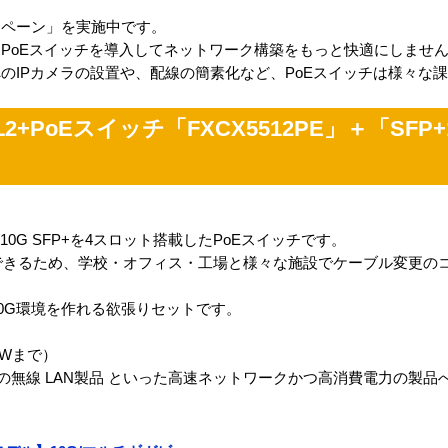
ンペーン」を実施中です。
PoEスイッチを導入してネットワーク構築をもっと快適にしませ
のIPカメラの設置や、配線の簡素化など、PoEスイッチは様々な
+PoEスイッチ「FXCX5512PE」＋「SFP+1
ト、1G/10G SFP+を4スロット搭載したPoEスイッチです。
ルが利用できるため、学校・オフィス・工場と様々な施設でケーブル変更
に10G環境を作れる欲張りセットです。
0Wまで）
1ax対応の無線 LAN製品 といった高速ネットワークかつ高消費電力の製