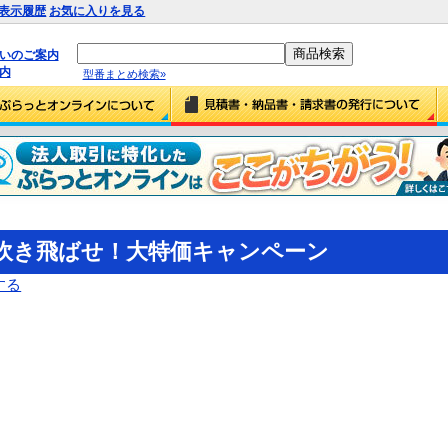
表示履歴
お気に入りを見る
払いのご案内
内
型番まとめ検索»
を吹き飛ばせ！大特価キャンペーン
する