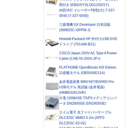
間付き (EBIX/SYSLOG120G/1Y)
内田洋行 イレーザーFB型(大) 7-337-
0040 (7-337-0040)
三菱電機 GX Developer 日本語版
(SW8D5C-GPPW-J)
Hewlett-Packard HP 外付けUSB DVD
ドライブ (701498-B21)
CISCO Japan 250V AC Type A Power
Cable (CAB-TA-250V-JP=)
PLAT'HOME OpenBlocks IX9 Debian
11搭載モデル (OBSIX9/D11A)
金井電器産業 MINI KEYBOARD Pro
USBモデル 英語版 (金井電器)
(HMB632KUS/R)
大電 100BASE-TX/FXメディアコンバ
ータ DN2800GE (DN2800GE)
エイム電子 光ファイバーケーブル
DLC/DSC MM62.5 2m (AFP2-
DLC/DSC-62-02)