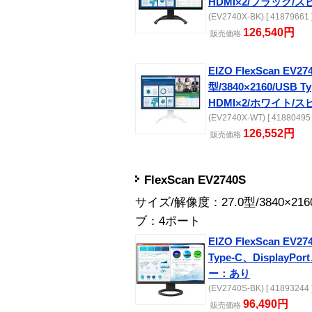
HDMI×2/ブラック/
(EV2740X-BK) [ 41879661 
126,540円
販売
価格
EIZO FlexScan EV27
型/3840×2160/USB T
HDMI×2/ホワイト/
(EV2740X-WT) [ 41880495 
126,552円
販売
価格
FlexScan EV2740S
サイズ/解像度：27.0型/3840×2
ブ：4ポート
EIZO FlexScan EV27
Type-C、Display
ー：あり
(EV2740S-BK) [ 41893244 
96,490円
販売
価格