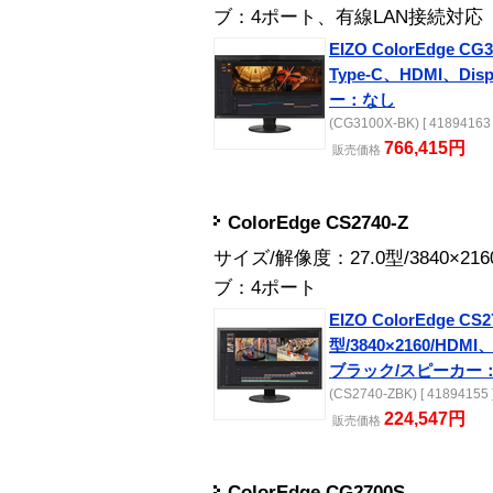
ブ：4ポート、有線LAN接続対応
EIZO ColorEdge CG3
Type-C、HDMI、Di
ー：なし
(CG3100X-BK) [ 41894163 
766,415円
販売
価格
ColorEdge CS2740-Z
サイズ/解像度：27.0型/3840×2
ブ：4ポート
EIZO ColorEdge CS27
型/3840×2160/HDMI、
ブラック/スピーカー
(CS2740-ZBK) [ 41894155 
224,547円
販売
価格
ColorEdge CG2700S