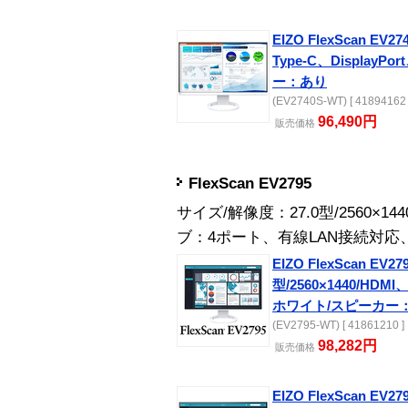
EIZO FlexScan EV27
Type-C、Display
ー：あり
(EV2740S-WT) [ 41894162 
96,490円
販売
価格
FlexScan EV2795
サイズ/解像度：27.0型/2560×1
ブ：4ポート、有線LAN接続対
EIZO FlexScan EV279
型/2560×1440/HDMI、
ホワイト/スピーカー
(EV2795-WT) [ 41861210 ]
98,282円
販売
価格
EIZO FlexScan EV279