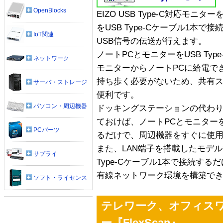
OpenBlocks
EIZO USB Type-C対応モ
をUSB Type-Cケーブル1本
IoT関連
USB信号の伝送が行えます。
ノートPCとモニターをUSB Ty
ネットワーク
モニターからノートPCに給電で
持ち歩く必要がないため、共有
サーバ・ストレージ
便利です。
パソコン・周辺機器
ドッキングステーションの代わ
ておけば、ノートPCとモニターをU
PCパーツ
るだけで、周辺機器をすぐに使
また、LAN端子を搭載したモデル
サプライ
Type-Cケーブル1本で接続する
有線ネットワーク環境を構築で
ソフト・ライセンス
テレワーク、オフィス
ー『FlexScan』