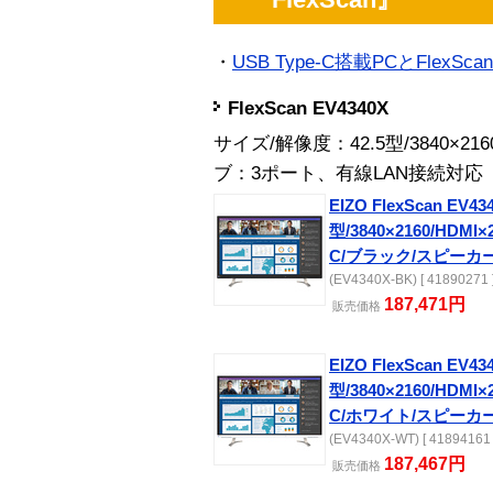
・
USB Type-C搭載PCとFlexS
FlexScan EV4340X
サイズ/解像度：42.5型/3840×2
ブ：3ポート、有線LAN接続対応
EIZO FlexScan EV434
型/3840×2160/HDMI×
C/ブラック/スピーカ
(EV4340X-BK) [ 41890271 
187,471円
販売
価格
EIZO FlexScan EV434
型/3840×2160/HDMI×
C/ホワイト/スピーカ
(EV4340X-WT) [ 41894161 
187,467円
販売
価格