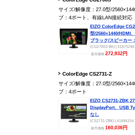
サイズ/解像度：27.0型/2560×1
ブ：4ポート、有線LAN接続対応
EIZO ColorEdge CG2
型/2560×1440/HDMI、
ブラック/スピーカー
(CG2700S-BK) [ 41875296 
272,932円
販売
価格
ColorEdge CS2731-Z
サイズ/解像度：27.0型/2560×1
ブ：4ポート
EIZO CS2731-ZBK 2
DisplayPort、US
なし
(CS2731-ZBK) [ 41894154 
160,036円
販売
価格