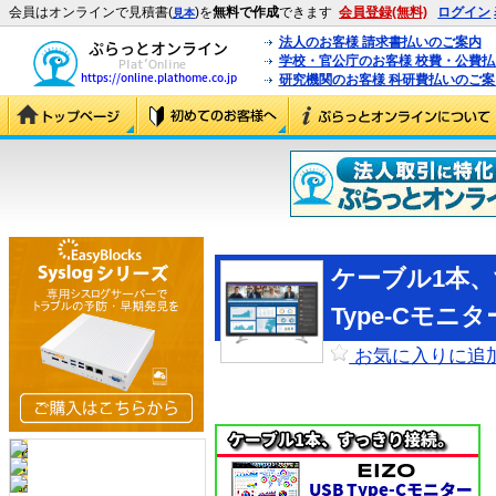
会員はオンラインで見積書(
)を
無料で作成
できます
会員登録(無料)
ログイン
見本
法人のお客様 請求書払いのご案内
学校・官公庁のお客様 校費・公費
研究機関のお客様 科研費払いのご案
ケーブル1本、す
Type-Cモニタ
お気に入りに追