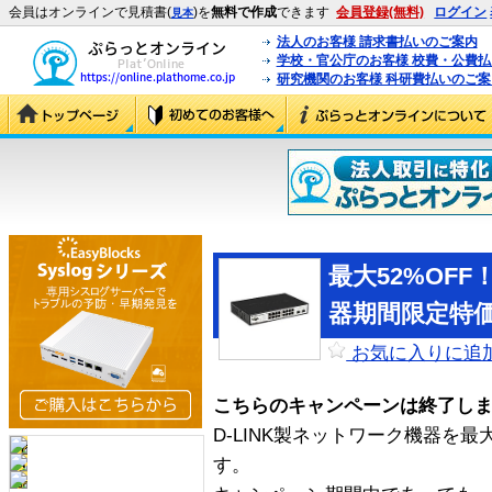
会員はオンラインで見積書(
)を
無料で作成
できます
会員登録(無料)
ログイン
見本
法人のお客様 請求書払いのご案内
学校・官公庁のお客様 校費・公費
研究機関のお客様 科研費払いのご案
最大52%OFF
器期間限定特
お気に入りに追
こちらのキャンペーンは終了し
D-LINK製ネットワーク機器を最
す。