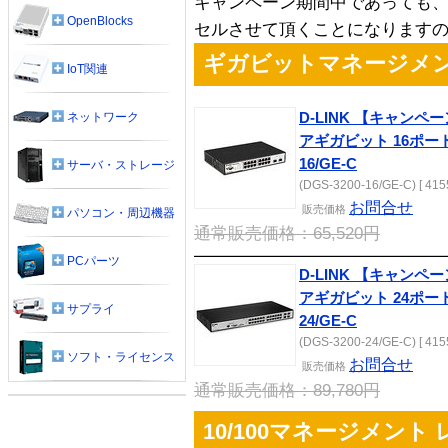
キャンペーン期間中であっても
OpenBlocks
セルさせて頂くことになります
ギガビットマネージメン
IoT関連
ネットワーク
D-LINK 【キャン
アギガビット 16ポート
16/GE-C
サーバ・ストレージ
(DGS-3200-16/GE-C) [ 415
お問合せ
販売
価格
パソコン・周辺機器
通常販売価格：65,520円
PCパーツ
D-LINK 【キャン
アギガビット 24ポート
サプライ
24/GE-C
(DGS-3200-24/GE-C) [ 415
ソフト・ライセンス
お問合せ
販売
価格
通常販売価格：89,780円
10/100マネージメント