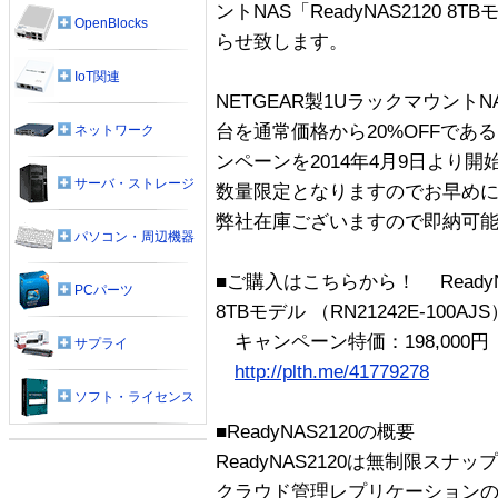
ントNAS「ReadyNAS2120
OpenBlocks
らせ致します。
IoT関連
NETGEAR製1UラックマウントNAS
台を通常価格から20%OFFである
ネットワーク
ンペーンを2014年4月9日より開
サーバ・ストレージ
数量限定となりますのでお早め
弊社在庫ございますので即納可
パソコン・周辺機器
■ご購入はこちらから！ ReadyN
PCパーツ
8TBモデル （RN21242E-100AJS
キャンペーン特価：198,000円（
サプライ
http://plth.me/41779278
ソフト・ライセンス
■ReadyNAS2120の概要
ReadyNAS2120は無制限ス
クラウド管理レプリケーション