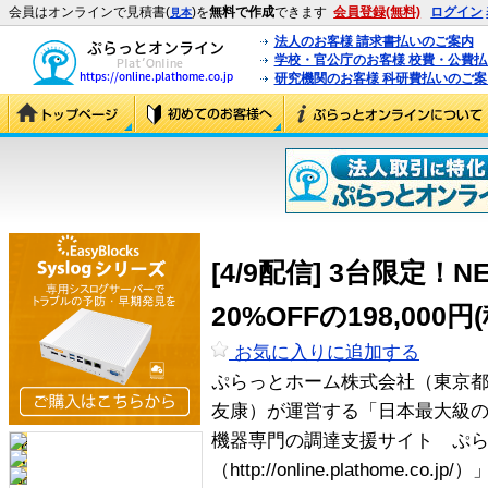
会員はオンラインで見積書(
)を
無料で作成
できます
会員登録(無料)
ログイン
見本
法人のお客様 請求書払いのご案内
学校・官公庁のお客様 校費・公費
研究機関のお客様 科研費払いのご案
[4/9配信] 3台限定！N
20%OFFの198,000
お気に入りに追加する
ぷらっとホーム株式会社（東京
友康）が運営する「日本最大級の
機器専門の調達支援サイト ぷ
（http://online.plathome.