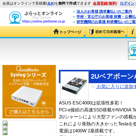
会員はオンラインで見積書(
)を
無料で作成
できます
会員登録(無料)
ログイン
見本
法人のお客様 請求書払いのご案内
学校・官公庁のお客様 校費・公費
研究機関のお客様 科研費払いのご案
2UベアボーンAS
お気に入りに追加
ASUS ESC4000は拡張性多彩！
PCI-e接続の高速SSD搭載やNVIDIA
2Uシャーシにより大型ファンの搭載
これにより発熱の大きかったTesla
電源は1400W 2基搭載です。