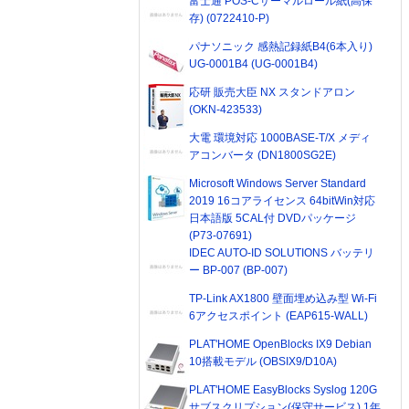
富士通 POS-Cサーマルロール紙(高保
存) (0722410-P)
パナソニック 感熱記録紙B4(6本入り)
UG-0001B4 (UG-0001B4)
応研 販売大臣 NX スタンドアロン
(OKN-423533)
大電 環境対応 1000BASE-T/X メディ
アコンバータ (DN1800SG2E)
Microsoft Windows Server Standard
2019 16コアライセンス 64bitWin対応
日本語版 5CAL付 DVDパッケージ
(P73-07691)
IDEC AUTO-ID SOLUTIONS バッテリ
ー BP-007 (BP-007)
TP-Link AX1800 壁面埋め込み型 Wi-Fi
6アクセスポイント (EAP615-WALL)
PLAT'HOME OpenBlocks IX9 Debian
10搭載モデル (OBSIX9/D10A)
PLAT'HOME EasyBlocks Syslog 120G
サブスクリプション(保守サービス) 1年