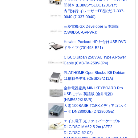
間付き (EBIX/SYSLOG120G/1Y)
内田洋行 イレーザーFB型(大) 7-337-
0040 (7-337-0040)
三菱電機 GX Developer 日本語版
(SW8D5C-GPPW-J)
Hewlett-Packard HP 外付けUSB DVD
ドライブ (701498-B21)
CISCO Japan 250V AC Type A Power
Cable (CAB-TA-250V-JP=)
PLAT'HOME OpenBlocks IX9 Debian
11搭載モデル (OBSIX9/D11A)
金井電器産業 MINI KEYBOARD Pro
USBモデル 英語版 (金井電器)
(HMB632KUS/R)
大電 100BASE-TX/FXメディアコンバ
ータ DN2800GE (DN2800GE)
エイム電子 光ファイバーケーブル
DLC/DSC MM62.5 2m (AFP2-
DLC/DSC-62-02)