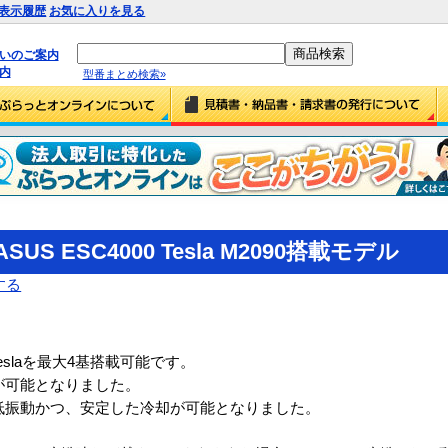
表示履歴
お気に入りを見る
払いのご案内
内
型番まとめ検索»
US ESC4000 Tesla M2090搭載モデル
する
 Teslaを最大4基搭載可能です。
が可能となりました。
を低振動かつ、安定した冷却が可能となりました。