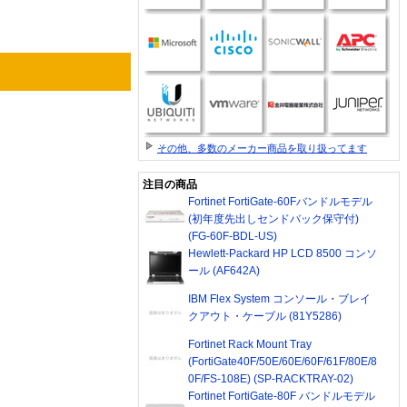
その他、多数のメーカー商品を取り扱ってます
注目の商品
Fortinet FortiGate-60Fバンドルモデル
(初年度先出しセンドバック保守付)
(FG-60F-BDL-US)
Hewlett-Packard HP LCD 8500 コンソ
ール (AF642A)
IBM Flex System コンソール・ブレイ
クアウト・ケーブル (81Y5286)
Fortinet Rack Mount Tray
(FortiGate40F/50E/60E/60F/61F/80E/8
0F/FS-108E) (SP-RACKTRAY-02)
Fortinet FortiGate-80F バンドルモデル