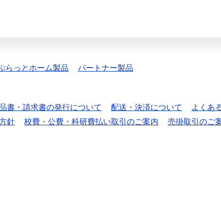
ぷらっとホーム製品
パートナー製品
品書・請求書の発行について
配送・決済について
よくあ
方針
校費・公費・科研費払い取引のご案内
売掛取引のご