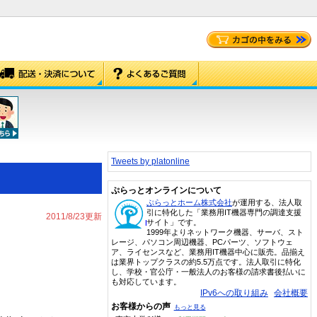
Tweets by platonline
ぷらっとオンラインについて
ぷらっとホーム株式会社
が運用する、法人取
引に特化した「業務用IT機器専門の調達支援
2011/8/23更新
サイト」です。
1999年よりネットワーク機器、サーバ、スト
レージ、パソコン周辺機器、PCパーツ、ソフトウェ
ア、ライセンスなど、業務用IT機器中心に販売。品揃え
は業界トップクラスの約5.5万点です。法人取引に特化
し、学校・官公庁・一般法人のお客様の請求書後払いに
も対応しています。
IPv6への取り組み
会社概要
お客様からの声
もっと見る