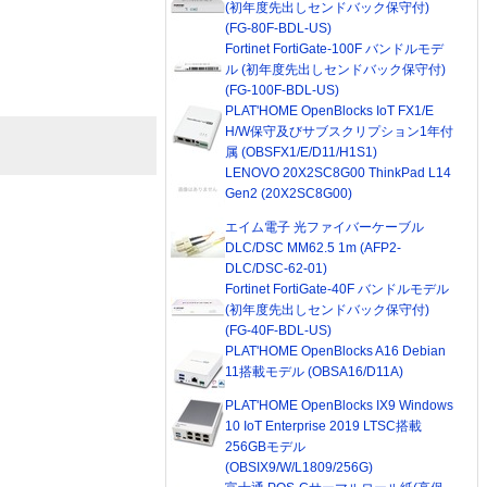
(初年度先出しセンドバック保守付)
(FG-80F-BDL-US)
Fortinet FortiGate-100F バンドルモデ
ル (初年度先出しセンドバック保守付)
(FG-100F-BDL-US)
PLAT'HOME OpenBlocks IoT FX1/E
H/W保守及びサブスクリプション1年付
属 (OBSFX1/E/D11/H1S1)
LENOVO 20X2SC8G00 ThinkPad L14
Gen2 (20X2SC8G00)
エイム電子 光ファイバーケーブル
DLC/DSC MM62.5 1m (AFP2-
DLC/DSC-62-01)
Fortinet FortiGate-40F バンドルモデル
(初年度先出しセンドバック保守付)
(FG-40F-BDL-US)
PLAT'HOME OpenBlocks A16 Debian
11搭載モデル (OBSA16/D11A)
PLAT'HOME OpenBlocks IX9 Windows
10 IoT Enterprise 2019 LTSC搭載
256GBモデル
(OBSIX9/W/L1809/256G)