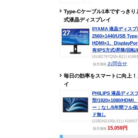
Type-Cケーブル1本ですっき
式液晶ディスプレイ
IIYAMA 液晶ディスプ
2560×1440/USB T
HDMI×1、Display
有/IPS方式/昇降/回転
(XUB2797QSN-B2) [ 41893
お問合せ
販売
価格
毎日の効率をスマートに向上！ス
イ
PHILIPS 液晶ディスプ
型/1920×1080/HD
ー：なし/5年間フル保
ド無し
(22B2N2100L/11) [ 418937
15,059円
販売
価格