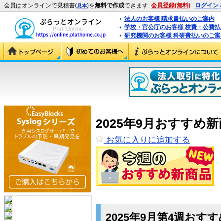
会員はオンラインで見積書(
)を
無料で作成
できます
会員登録(無料)
ログイン
見本
法人のお客様 請求書払いのご案内
学校・官公庁のお客様 校費・公費
研究機関のお客様 科研費払いのご案
2025年9月おすすめ
お気に入りに追加する
2025年9月第4週おす