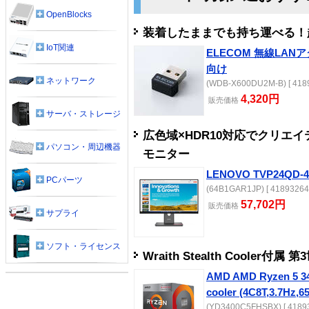
OpenBlocks
装着したままでも持ち運べる！超小
IoT関連
ELECOM 無線LANア
向け
ネットワーク
(WDB-X600DU2M-B) [ 4189
4,320円
販売
価格
サーバ・ストレージ
広色域×HDR10対応でクリエイ
パソコン・周辺機器
モニター
LENOVO TVP24QD-4
PCパーツ
(64B1GAR1JP) [ 41893264 
57,702円
販売
価格
サプライ
ソフト・ライセンス
Wraith Stealth Cooler付
AMD AMD Ryzen 5 340
cooler (4C8T,3.7Hz,
(YD3400C5FHSBX) [ 41893