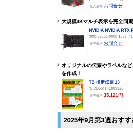
お問合せ
販売
価格
大規模4Kマルチ表示を完全同
NVIDIA NVIDIA RTX 
(900-52061-0000-100) [ 41
お問合せ
販売
価格
オリジナルの伝票やラベルなど
を作成！
TB 指定伝票 13
(CIDD55) [ 41893320 ]
35,121円
販売
価格
2025年9月第3週おす