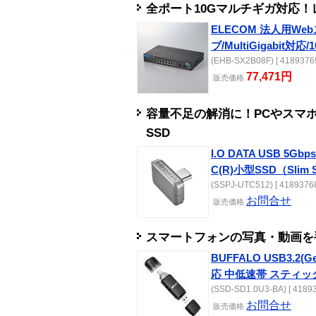
全ポート10Gマルチギガ対応！
ELECOM 法人用W
ブ/MultiGigabit対応
(EHB-SX2B08F) [ 41893769
77,471円
販売
価格
容量不足の解消に！PCやスマ
SSD
I.O DATA USB 5Gb
C(R)小型SSD（Slim 
(SSPJ-UTC512) [ 41893768
お問合せ
販売
価格
スマートフォンの写真・動画を
BUFFALO USB3.2(
応 中低速帯 スティック
(SSD-SD1.0U3-BA) [ 41893
お問合せ
販売
価格