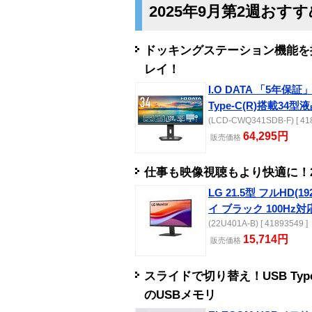
2025年9月第2週おす
ドッキングステーション機能を
レイ！
I.O DATA 「5年保
Type-C(R)搭載34型
(LCD-CWQ341SDB-F) [ 418
64,295円
販売
価格
仕事も映像視聴もより快適に！21
LG 21.5型 フルHD(1
イ ブラック 100Hz対
(22U401A-B) [ 41893549 ]
15,714円
販売
価格
スライドで切り替え！USB Typ
のUSBメモリ