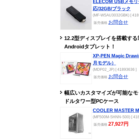
ELECOM USBメモ
応/32GB/ブラック
(MF-WSAU3032GBK) [ 418
お問合せ
販売
価格
12.2型ディスプレイを搭載する
Androidタブレット！
XP-PEN Magic Dra
月モデル）
(MDP02_JP) [ 41893636 ]
お問合せ
販売
価格
幅広いカスタマイズが可能なモ
ドルタワー型PCケース
COOLER MASTER Mas
(MF500M-SHNN-S00) [ 418
27,927円
販売
価格