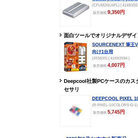
(CFUM2NU4FL) [ 41893503
9,350円
販売
価格
面白ツールでオリジナルデザイ
SOURCENEXT 筆王
向け1台用
(355830) [ 41893594 ]
4,007円
販売
価格
Deepcool社製PCケースの
セサリ
DEEPCOOL PIXEL 1
(R-PIXEL-10COLORS-G-1) 
5,745円
販売
価格