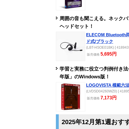
周囲の音も聞こえる。ネックバンド
ヘッドセット！
ELECOM Blueto
ド式/ブラック
(LBT-HSOE01BK) [ 418943
5,695円
販売
価格
学習と実務に役立つ判例付き法令
年版」のWindows版！
LOGOVISTA 模範六法
(LVDSD04260WZ0) [ 41895
7,173円
販売
価格
2025年12月第1週お