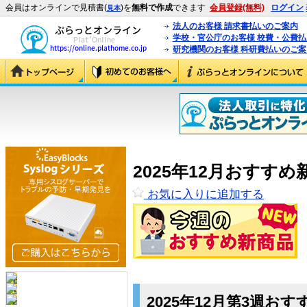
会員はオンラインで見積書(
)を
無料で作成
できます
会員登録(無料)
ログイン
見本
法人のお客様 請求書払いのご案内
学校・官公庁のお客様 校費・公費
研究機関のお客様 科研費払いのご案
2025年12月おすすめ
お気に入りに追加する
2025年12月第3週お