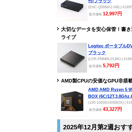
付/ブラック
(EHC-Q08MA2-HB) [ 41895
12,997円
販売
価格
大切なデータを安心保管！書き
ライブ
Logitec ポータブルD
ブラック
(LDR-PMM8U2LBK) [ 4189
5,792円
販売
価格
AMD製CPUの安価なGPU非搭
AMD AMD Ryzen 5 950
BOX (6C/12T,3.8Ghz,
(100-100001406BOX) [ 418
43,327円
販売
価格
2025年12月第2週お