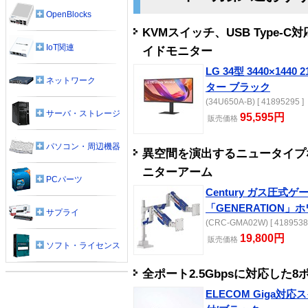
OpenBlocks
KVMスイッチ、USB Type-C
IoT関連
イドモニター
LG 34型 3440×14
ネットワーク
ター ブラック
(34U650A-B) [ 41895295 ]
サーバ・ストレージ
95,595円
販売
価格
パソコン・周辺機器
異空間を演出するニュータイプ
ニターアーム
PCパーツ
Century ガス圧
「GENERATION」
サプライ
(CRC-GMA02W) [ 4189538
19,800円
販売
価格
ソフト・ライセンス
全ポート2.5Gbpsに対応した
ELECOM Giga対応ス