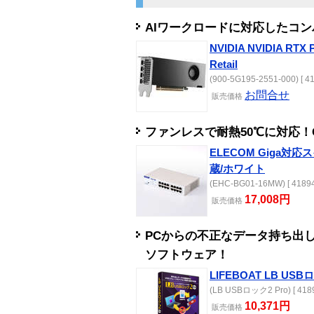
AIワークロードに対応したコ
NVIDIA NVIDIA RTX P
Retail
(900-5G195-2551-000) [ 4
お問合せ
販売
価格
ファンレスで耐熱50℃に対応！G
ELECOM Giga対応
蔵/ホワイト
(EHC-BG01-16MW) [ 41894
17,008円
販売
価格
PCからの不正なデータ持ち出
ソフトウェア！
LIFEBOAT LB USB
(LB USBロック2 Pro) [ 4189
10,371円
販売
価格