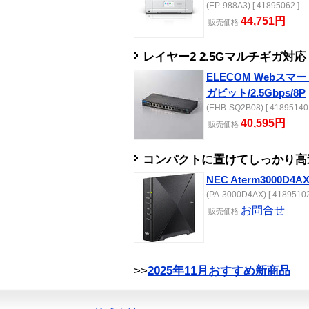
(EP-988A3) [ 41895062 ]
44,751円
販売
価格
レイヤー2 2.5Gマルチギガ対
ELECOM Webス
ガビット/2.5Gbps/8P
(EHB-SQ2B08) [ 41895140 
40,595円
販売
価格
コンパクトに置けてしっかり高速。
NEC Aterm3000D4A
(PA-3000D4AX) [ 41895102
お問合せ
販売
価格
>>
2025年11月おすすめ新商品