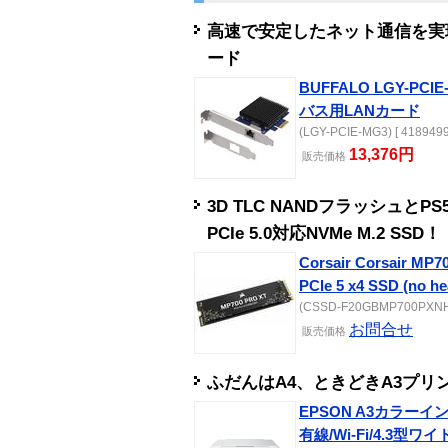
高速で安定したネット通信を実現
ード
BUFFALO LGY-PCIE
バス用LANカード
(LGY-PCIE-MG3) [ 4189499
13,376円
販売
価格
3D TLC NANDフラッシュとP
PCIe 5.0対応NVMe M.2 SSD！
Corsair Corsair MP
PCIe 5 x4 SSD (no he
(CSSD-F20GBMP700PXNH) 
お問合せ
販売
価格
ふだんはA4、ときどきA3プリ
EPSON A3カラーイ
有線/Wi-Fi/4.3型ワイ