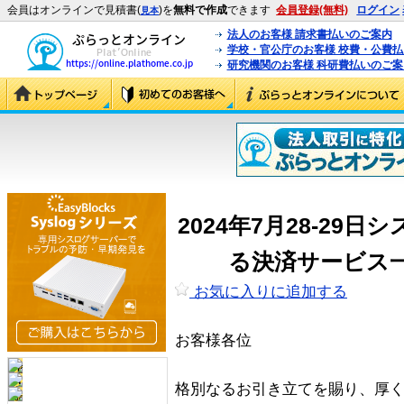
会員はオンラインで見積書(
)を
無料で作成
できます
会員登録(無料)
ログイン
見本
法人のお客様 請求書払いのご案内
学校・官公庁のお客様 校費・公費
研究機関のお客様 科研費払いのご案
2024年7月28-29
る決済サービス
お気に入りに追加する
お客様各位
格別なるお引き立てを賜り、厚