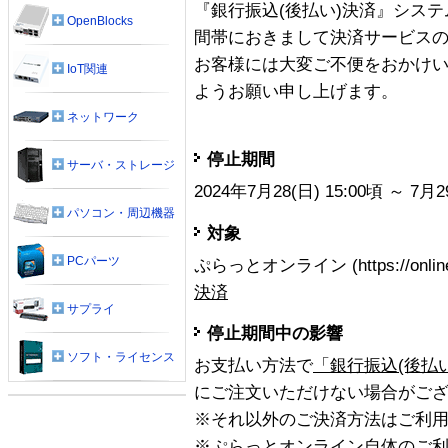
『銀行振込(後払い)決済』シス
OpenBlocks
間帯におきまして決済サービス
お客様には大変ご不便をおかけ
IoT関連
ようお願い申し上げます。
ネットワーク
停止期間
サーバ・ストレージ
2024年7月28(日) 15:00頃 ～ 7月2
パソコン・周辺機器
対象
PCパーツ
ぷらっとオンライン (https://online.p
決済
サプライ
停止期間中の影響
ソフト・ライセンス
お支払い方法で
「銀行振込(後払い
にご注文いただけない場合がご
※それ以外のご決済方法はご利
※ぷらっとオンライン自体のご