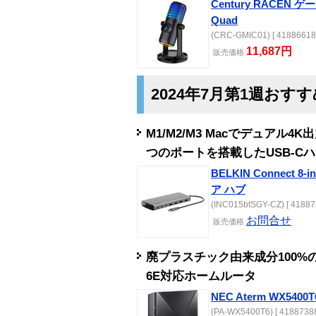
Century RACE
Quad
(CRC-GMIC01) [ 41886618 
11,687円
販売
価格
2024年7月第1週おす
M1/M2/M3 Macでデュアル4
つのポートを搭載したUSB-C
BELKIN Connect 8-in
ア ハブ
(INC015btSGY-CZ) [ 41887
お問合せ
販売
価格
廃プラスチック由来成分100%の
6E対応ホームルータ
NEC Aterm WX5400T
(PA-WX5400T6) [ 41887388