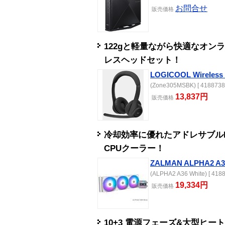
お問合せ
販売
価格
122gと軽量ながら快適なオン
レスヘッドセット！
LOGICOOL Wireless 
(Zone305MSBK) [ 4188738
13,837円
販売
価格
冷却効率に優れたアドレサブル
CPUクーラー！
ZALMAN ALPHA2 A36
(ALPHA2 A36 White) [ 4188
19,334円
販売
価格
10+3 電源フェーズ&大型ヒ