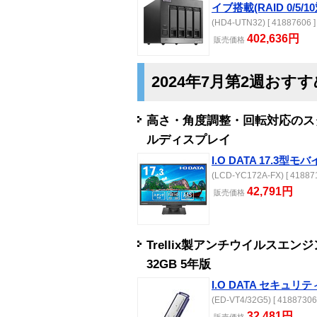
イブ搭載(RAID 0/5/1
(HD4-UTN32) [ 41887606 ]
402,636円
販売
価格
2024年7月第2週おす
高さ・角度調整・回転対応のスタ
ルディスプレイ
I.O DATA 17.3
(LCD-YC172A-FX) [ 418871
42,791円
販売
価格
Trellix製アンチウイルスエ
32GB 5年版
I.O DATA セキュリ
(ED-VT4/32G5) [ 41887306
32,481円
販売
価格