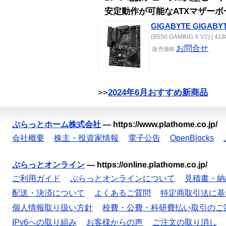
安定動作が可能なATXマザーボ
GIGABYTE GIGABYT
(B550 GAMING X V2) [ 418
お問合せ
販売
価格
>>
2024年6月おすすめ新商品
ぷらっとホーム株式会社
—
https://www.plathome.co.jp/
会社概要
株主・投資家情報
電子公告
OpenBlocks
ぷらっとオンライン
—
https://online.plathome.co.jp/
ご利用ガイド
ぷらっとオンラインについて
見積書・納
配送・決済について
よくあるご質問
特定商取引法に基
個人情報取り扱い方針
校費・公費・科研費払い取引のご
IPv6への取り組み
お客様からの声
ご注文の取り消し