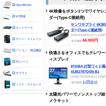
OpenBlocks
4K映像をボタン1つでワイヤレ
IoT関連
ダー(Type-C接続用)
サンワサプライ 4K対
ネットワーク
ダー(Type-C接続用)
(VGA-EXWHD12C) [ 41887
サーバ・ストレージ
66,000円
販売
価格
パソコン・周辺機器
快適さをオフィスでもテレワークで
ィスプレイ
PCパーツ
IIYAMA 27型ワイド液
XUB2797QSN-B1
サプライ
(XUB2797QSN-B1) [ 41887
お問合せ
販売
価格
ソフト・ライセンス
太陽光パワーでノンストップ給
メラキット