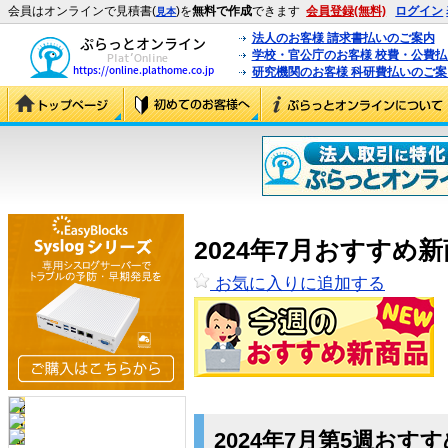
会員はオンラインで見積書(
)を
無料で作成
できます
会員登録(無料)
ログイン
見本
法人のお客様 請求書払いのご案内
学校・官公庁のお客様 校費・公費
研究機関のお客様 科研費払いのご案
2024年7月おすすめ
お気に入りに追加する
2024年7月第5週おす