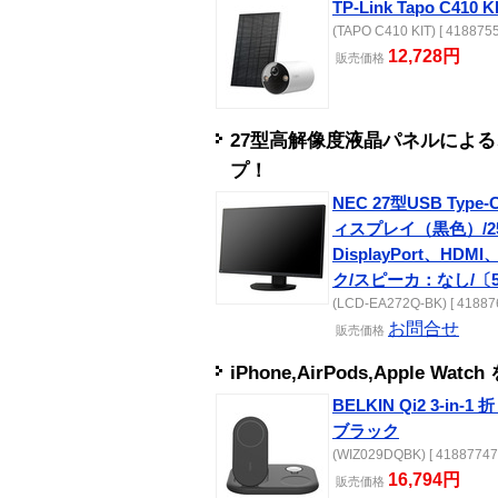
TP-Link Tapo C410 K
(TAPO C410 KIT) [ 4188755
12,728円
販売
価格
27型高解像度液晶パネルによ
プ！
NEC 27型USB Ty
ィスプレイ（黒色）/2560
DisplayPort、H
ク/スピーカ：なし/〔
(LCD-EA272Q-BK) [ 41887
お問合せ
販売
価格
iPhone,AirPods,Apple
BELKIN Qi2 3-
ブラック
(WIZ029DQBK) [ 41887747 
16,794円
販売
価格