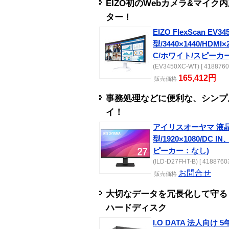
EIZO初のWebカメラ&マイク
ター！
EIZO FlexScan EV34
型/3440×1440/HDMI×
C/ホワイト/スピーカ
(EV3450XC-WT) [ 4188760
165,412円
販売
価格
事務処理などに便利な、シンプ
イ！
アイリスオーヤマ 液晶
型/1920×1080/DC 
ピーカー：なし)
(ILD-D27FHT-B) [ 41887603
お問合せ
販売
価格
大切なデータを冗長化して守る
ハードディスク
I.O DATA 法人向け 