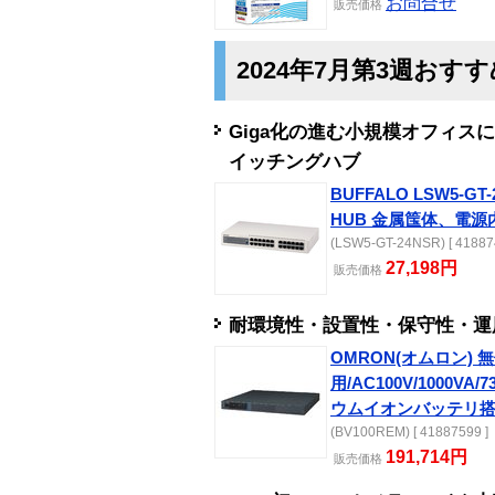
お問合せ
販売
価格
2024年7月第3週おす
Giga化の進む小規模オフィス
イッチングハブ
BUFFALO LSW5-GT
HUB 金属筺体、電源
(LSW5-GT-24NSR) [ 41887
27,198円
販売
価格
耐環境性・設置性・保守性・運
OMRON(オムロン)
用/AC100V/1000VA
ウムイオンバッテリ
(BV100REM) [ 41887599 ]
191,714円
販売
価格