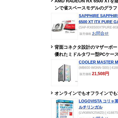
AMD RADEON RX 6500
ンで省スペースモデルのグラフ
SAPPHIRE SAPPHIR
6500 XT ITX PURE 
(SAP-RX6500XTPURE-8GBIT
お問合せ
販売
価格
背面コネクタ設計のマザーボー
優れたミドルタワー型PCケー
COOLER MASTER Mas
(MB600-WGNN-S00) [ 4188
21,508円
販売
価格
オンラインでもオフラインでも
LOGOVISTA コリャ英和
ルチリンガル
(LVKMWX25WZ0) [ 418875