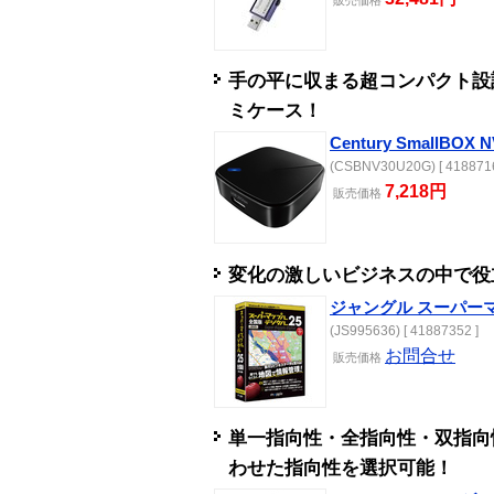
手の平に収まる超コンパクト設計のM.
ミケース！
Century SmallBOX 
(CSBNV30U20G) [ 4188716
7,218円
販売
価格
変化の激しいビジネスの中で役
ジャングル スーパー
(JS995636) [ 41887352 ]
お問合せ
販売
価格
単一指向性・全指向性・双指向
わせた指向性を選択可能！