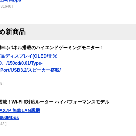
81646 ]
すめ新商品
有機EL)パネル搭載のハイエンドゲーミングモニター！
6.5液晶ディスプレイ(OLED/非光
/150cd/0.01/Type-
layPort/USB3.2/スピーカー搭載/
8 ]
搭載！Wi-Fi 6対応ルーター ハイパフォーマンスモデル
00AX7P 無線LAN親機
3+860Mbps
48 ]