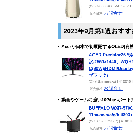
(WSR-6000AX8P-CG) [ 418
お問合せ
販売
価格
2023年9月第1週おす
Acerが日本で初展開するOLED(
ACER Predator2
沢/2560×1440、WQHD、
C(90W)/HDMI/Disp
ブラック)
(X27Ubmiipruzx) [ 4188181
お問合せ
販売
価格
動画やゲームに強い10Gbpsポート
BUFFALO WXR-57
11ax/ac/n/a/g/b 480
(WXR-5700AX7P) [ 418816
お問合せ
販売
価格