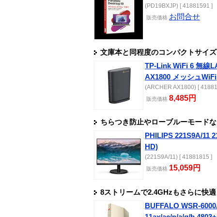
(PD19BXJP) [ 41881591 ]
お問合せ
販売
価格
文庫本と同程度のコンパクトサイズを
TP-Link WiFi 6 無
AX1800 メッシュWiFi
(ARCHER AX1800) [ 41881
8,485円
販売
価格
ちらつき防止やローブルーモードな
PHILIPS 221S9A/
HD)
(221S9A/11) [ 41881815 ]
15,059円
販売
価格
8ストリームで2.4GHzもさらに快適
BUFFALO WSR-60
11ax/ac/n/a/g/b 480