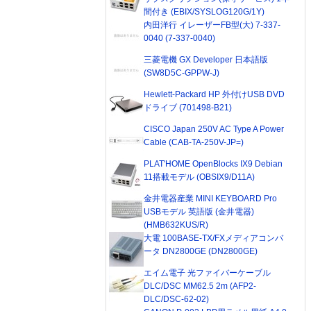
間付き (EBIX/SYSLOG120G/1Y)
内田洋行 イレーザーFB型(大) 7-337-
0040 (7-337-0040)
三菱電機 GX Developer 日本語版
(SW8D5C-GPPW-J)
Hewlett-Packard HP 外付けUSB DVD
ドライブ (701498-B21)
CISCO Japan 250V AC Type A Power
Cable (CAB-TA-250V-JP=)
PLAT'HOME OpenBlocks IX9 Debian
11搭載モデル (OBSIX9/D11A)
金井電器産業 MINI KEYBOARD Pro
USBモデル 英語版 (金井電器)
(HMB632KUS/R)
大電 100BASE-TX/FXメディアコンバ
ータ DN2800GE (DN2800GE)
エイム電子 光ファイバーケーブル
DLC/DSC MM62.5 2m (AFP2-
DLC/DSC-62-02)