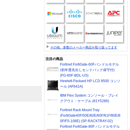
その他、多数のメーカー商品を取り扱ってます
注目の商品
Fortinet FortiGate-60Fバンドルモデル
(初年度先出しセンドバック保守付)
(FG-60F-BDL-US)
Hewlett-Packard HP LCD 8500 コンソ
ール (AF642A)
IBM Flex System コンソール・ブレイ
クアウト・ケーブル (81Y5286)
Fortinet Rack Mount Tray
(FortiGate40F/50E/60E/60F/61F/80E/8
0F/FS-108E) (SP-RACKTRAY-02)
Fortinet FortiGate-80F バンドルモデル