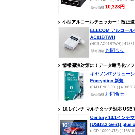
10,328円
販売
価格
小型アルコールチェッカー！改正道
ELECOM アルコール
AC01BTWH
(HCS-AC01BTWH) [ 41881
お問合せ
販売
価格
情報漏洩対策に！データ暗号化ソフト ESET
キヤノンITソリューション
Encryption 新規
(CMJ-EN02-001) [ 4188207
お問合せ
販売
価格
10.1インチ マルチタッチ対応 USBモニタ
Century 10.1イ
[USB3.2 Gen1] plus 
(LCD-10000UT3) [ 4188181