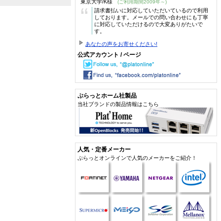
東京大学/K様
(ご利用期間2009年～)
“
請求書払いに対応していただいているので利用
しております。メールでの問い合わせにも丁寧
に対応していただけるので大変ありがたいで
す。
あなたの声をお寄せください!
公式アカウント / ページ
ぷらっとホーム社製品
当社ブランドの製品情報はこちら
人気・定番メーカー
ぷらっとオンラインで人気のメーカーをご紹介！