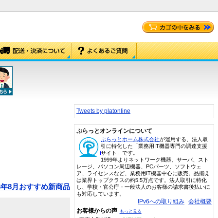
Tweets by platonline
ぷらっとオンラインについて
ぷらっとホーム株式会社
が運用する、法人取
引に特化した「業務用IT機器専門の調達支援
サイト」です。
1999年よりネットワーク機器、サーバ、スト
レージ、パソコン周辺機器、PCパーツ、ソフトウェ
ア、ライセンスなど、業務用IT機器中心に販売。品揃え
は業界トップクラスの約5.5万点です。法人取引に特化
23年8月おすすめ新商品
し、学校・官公庁・一般法人のお客様の請求書後払いに
も対応しています。
IPv6への取り組み
会社概要
お客様からの声
もっと見る