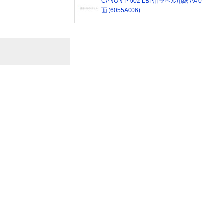
CANON P-002 LBP用ラベル用紙 A4 0
面 (6055A006)