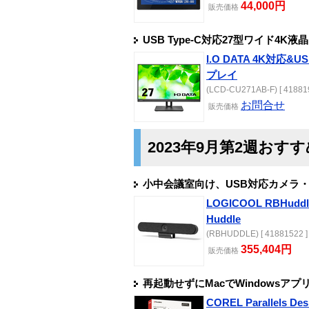
44,000円
販売
価格
USB Type-C対応27型ワイド4K
I.O DATA 4K対応&
プレイ
(LCD-CU271AB-F) [ 41881
お問合せ
販売
価格
2023年9月第2週おす
小中会議室向け、USB対応カメラ
LOGICOOL RBHuddl
Huddle
(RBHUDDLE) [ 41881522 ]
355,404円
販売
価格
再起動せずにMacでWindows
COREL Parallels Desk