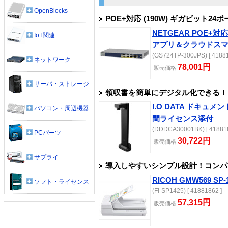
OpenBlocks
POE+対応 (190W) ギガビット
NETGEAR POE+対
IoT関連
アプリ＆クラウドス
(GS724TP-300JPS) [ 41881
ネットワーク
78,001円
販売
価格
サーバ・ストレージ
領収書を簡単にデジタル化できる！
I.O DATA ドキュ
パソコン・周辺機器
間ライセンス添付
(DDDCA30001BK) [ 418818
PCパーツ
30,722円
販売
価格
サプライ
導入しやすいシンプル設計！コンパ
RICOH GMW569 SP-
ソフト・ライセンス
(FI-SP1425) [ 41881862 ]
57,315円
販売
価格