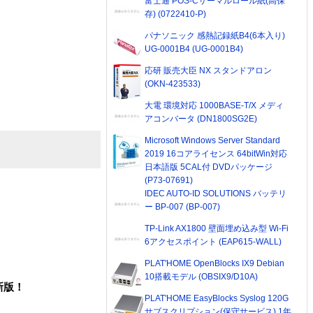
富士通 POS-Cサーマルロール紙(高保
存) (0722410-P)
パナソニック 感熱記録紙B4(6本入り)
UG-0001B4 (UG-0001B4)
応研 販売大臣 NX スタンドアロン
(OKN-423533)
大電 環境対応 1000BASE-T/X メディ
アコンバータ (DN1800SG2E)
Microsoft Windows Server Standard
2019 16コアライセンス 64bitWin対応
日本語版 5CAL付 DVDパッケージ
(P73-07691)
IDEC AUTO-ID SOLUTIONS バッテリ
ー BP-007 (BP-007)
TP-Link AX1800 壁面埋め込み型 Wi-Fi
6アクセスポイント (EAP615-WALL)
PLAT'HOME OpenBlocks IX9 Debian
10搭載モデル (OBSIX9/D10A)
新版！
PLAT'HOME EasyBlocks Syslog 120G
サブスクリプション(保守サービス) 1年