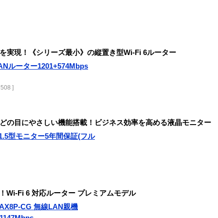
実現！《シリーズ最小》の縦置き型Wi-Fi 6ルーター
線LANルーター1201+574Mbps
508 ]
どの目にやさしい機能搭載！ビジネス効率を高める液晶モニター
11 21.5型モニター5年間保証(フル
！Wi-Fi 6 対応ルーター プレミアムモデル
00AX8P-CG 無線LAN親機
3+1147Mbps