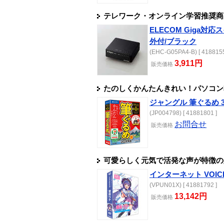
テレワーク・オンライン学習推奨商品！
ELECOM Giga対応
外付/ブラック
(EHC-G05PA4-B) [ 4188155
3,911円
販売
価格
たのしくかんたんきれい！パソコン導
ジャングル 筆ぐるめ 31
(JP004798) [ 41881801 ]
お問合せ
販売
価格
可愛らしく元気で活発な声が特徴の
インターネット VOIC
(VPUN01X) [ 41881792 ]
13,142円
販売
価格