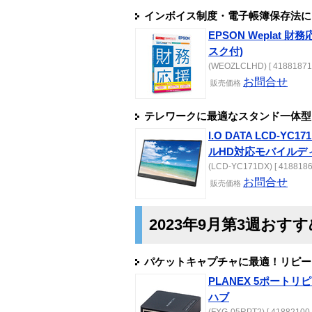
インボイス制度・電子帳簿保存法に
EPSON Weplat 財
スク付)
(WEOZLCLHD) [ 41881871 
お問合せ
販売
価格
テレワークに最適なスタンド一体型！
I.O DATA LCD-YC
ルHD対応モバイルデ
(LCD-YC171DX) [ 4188186
お問合せ
販売
価格
2023年9月第3週おす
パケットキャプチャに最適！リピー
PLANEX 5ポート
ハブ
(FXG-05RPT2) [ 41882100 