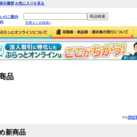
表示履歴
お気に入りを見る
払いのご案内
内
型番まとめ検索»
新商品
>>
20
すめ新商品