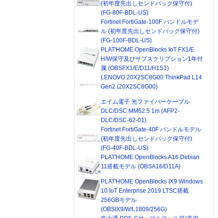
(初年度先出しセンドバック保守付)
(FG-80F-BDL-US)
Fortinet FortiGate-100F バンドルモデ
ル (初年度先出しセンドバック保守付)
(FG-100F-BDL-US)
PLAT'HOME OpenBlocks IoT FX1/E
H/W保守及びサブスクリプション1年付
属 (OBSFX1/E/D11/H1S1)
LENOVO 20X2SC8G00 ThinkPad L14
Gen2 (20X2SC8G00)
エイム電子 光ファイバーケーブル
DLC/DSC MM62.5 1m (AFP2-
DLC/DSC-62-01)
Fortinet FortiGate-40F バンドルモデル
(初年度先出しセンドバック保守付)
(FG-40F-BDL-US)
PLAT'HOME OpenBlocks A16 Debian
11搭載モデル (OBSA16/D11A)
PLAT'HOME OpenBlocks IX9 Windows
10 IoT Enterprise 2019 LTSC搭載
256GBモデル
(OBSIX9/W/L1809/256G)