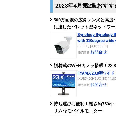
2023年4月第2週おす
500万画素の広角レンズと高度
に適したバレット型ネットワー
Synology Synology B
with 110degree wide 
(BC500) [ 41879361 ]
お問合せ
販売
価格
脱着式のWEBカメラ搭載！23
IIYAMA 23.8型ワイド P
(XUB2490HSUC-B5) [ 4187
お問合せ
販売
価格
持ち運びに便利！軽さ約750g・
リムなモバイルモニター