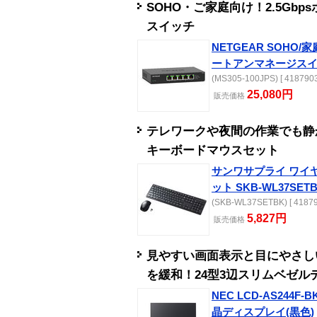
SOHO・ご家庭向け！2.5Gb
スイッチ
NETGEAR SOHO/
ートアンマネージス
(MS305-100JPS) [ 4187903
25,080円
販売
価格
テレワークや夜間の作業でも静
キーボードマウスセット
サンワサプライ ワイ
ット SKB-WL37SET
(SKB-WL37SETBK) [ 41879
5,827円
販売
価格
見やすい画面表示と目にやさし
を緩和！24型3辺スリムベゼル
NEC LCD-AS244F
晶ディスプレイ(黒色)