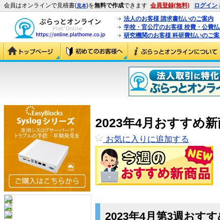
会員はオンラインで見積書(
)を
無料で作成
できます
会員登録(無料)
ログイン
見本
法人のお客様 請求書払いのご案内
学校・官公庁のお客様 校費・公費
研究機関のお客様 科研費払いのご案
2023年4月おすすめ
お気に入りに追加する
2023年4月第3週おす