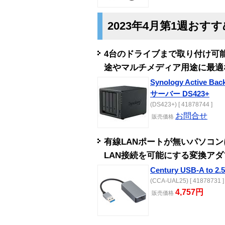
2023年4月第1週おす
4台のドライブまで取り付け可
途やマルチメディア用途に最適
Synology Active 
サーバー DS423+
(DS423+) [ 41878744 ]
お問合せ
販売
価格
有線LANポートが無いパソコンに最適
LAN接続を可能にする変換アダ
Century USB-A to
(CCA-UAL25) [ 41878731 ]
4,757円
販売
価格