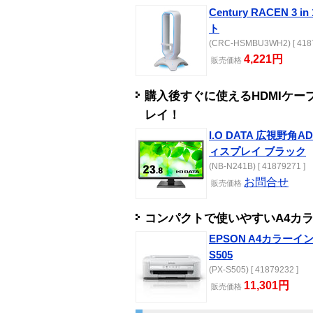
Century RACEN 
ト
(CRC-HSMBU3WH2) [ 4187
4,221円
販売
価格
購入後すぐに使えるHDMIケー
レイ！
I.O DATA 広視野角
ィスプレイ ブラック
(NB-N241B) [ 41879271 ]
お問合せ
販売
価格
コンパクトで使いやすいA4カ
EPSON A4カラーイ
S505
(PX-S505) [ 41879232 ]
11,301円
販売
価格