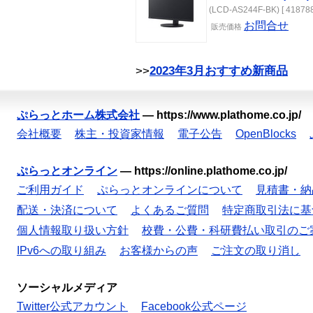
(LCD-AS244F-BK) [ 418788
お問合せ
販売
価格
>>
2023年3月おすすめ新商品
ぷらっとホーム株式会社
—
https://www.plathome.co.jp/
会社概要
株主・投資家情報
電子公告
OpenBlocks
ぷらっとオンライン
—
https://online.plathome.co.jp/
ご利用ガイド
ぷらっとオンラインについて
見積書・納
配送・決済について
よくあるご質問
特定商取引法に基
個人情報取り扱い方針
校費・公費・科研費払い取引のご
IPv6への取り組み
お客様からの声
ご注文の取り消し
ソーシャルメディア
Twitter公式アカウント
Facebook公式ページ