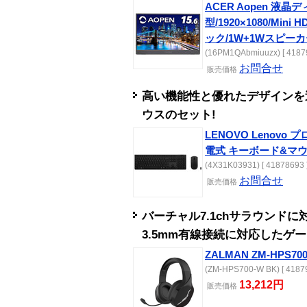
ACER Aopen 液晶デ
型/1920×1080/Mini 
ック/1W+1Wスピーカー
(16PM1QAbmiuuzx) [ 4187
お問合せ
販売
価格
高い機能性と優れたデザインを
ウスのセット!
LENOVO Lenov
電式 キーボード&マウ
(4X31K03931) [ 41878693 
お問合せ
販売
価格
バーチャル7.1chサラウンドに
3.5mm有線接続に対応したゲ
ZALMAN ZM-HPS700
(ZM-HPS700-W BK) [ 41879
13,212円
販売
価格