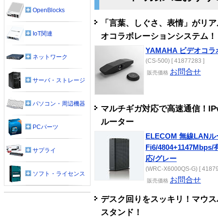
OpenBlocks
「言葉、しぐさ、表情」がリア
IoT関連
オコラボレーションシステム！
YAMAHA ビデオコラ
ネットワーク
(CS-500) [ 41877283 ]
お問合せ
販売
価格
サーバ・ストレージ
パソコン・周辺機器
マルチギガ対応で高速通信！IPv6(I
ルーター
PCパーツ
ELECOM 無線LANル
Fi6/4804+1147Mbps
サプライ
応/グレー
(WRC-X6000QS-G) [ 41879
ソフト・ライセンス
お問合せ
販売
価格
デスク回りをスッキリ！マウス
スタンド！