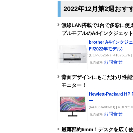
2022年12月第2週お
無線LAN搭載で1台で多彩に
プルモデルのA4インクジェッ
brother A4インクジェ
Fi/2022年モデル)
(DCP-J526N) [ 41876176 ]
お問合せ
販売
価格
背面デザインにもこだわり性能進
モニター！
Hewlett-Packard 
ー
(64X86AA#ABJ) [ 41876570
お問合せ
販売
価格
最薄部約6mm！デスクを広く