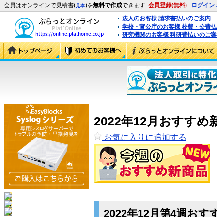
会員はオンラインで見積書(
)を
無料で作成
できます
会員登録(無料)
ログイン
見本
法人のお客様 請求書払いのご案内
学校・官公庁のお客様 校費・公費
研究機関のお客様 科研費払いのご案
2022年12月おすすめ
お気に入りに追加する
2022年12月第4週お