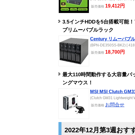
19,412円
販売
価格
3.5インチHDDを5台搭載可
プリムーバブルラック
Century リムーバブ
(BPN-DE350SS-BK2) [ 418
18,700円
販売
価格
最大110時間動作する大容量
ングマウス！
MSI MSI Clutch GM31
(Clutch GM31 Lightweight W
お問合せ
販売
価格
2022年12月第3週お