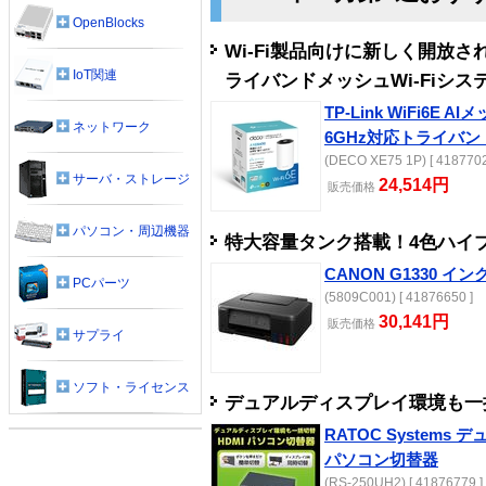
OpenBlocks
Wi-Fi製品向けに新しく開放さ
IoT関連
ライバンドメッシュWi-Fiシス
TP-Link WiFi6E AI
ネットワーク
6GHz対応トライバン
(DECO XE75 1P) [ 4187702
サーバ・ストレージ
24,514円
販売
価格
パソコン・周辺機器
特大容量タンク搭載！4色ハイ
CANON G1330 イ
PCパーツ
(5809C001) [ 41876650 ]
30,141円
販売
価格
サプライ
ソフト・ライセンス
デュアルディスプレイ環境も一
RATOC Systems
パソコン切替器
(RS-250UH2) [ 41876779 ]