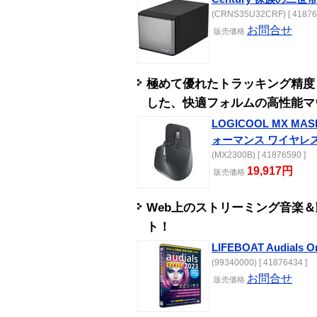
(CRNS35U32CRF) [ 41876
お問合せ
販売
価格
極めて優れたトラッキング精度
した、快適フォルムの高性能マ
LOGICOOL MX M
ォーマンス ワイヤレ
(MX2300B) [ 41876590 ]
19,917円
販売
価格
Web上のストリーミング音楽
ト！
LIFEBOAT Audials O
(99340000) [ 41876434 ]
お問合せ
販売
価格