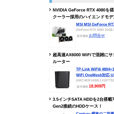
NVIDIA GeForce RTX 
クーラー採用のハイエンドモデ
MSI MSI GeForce RT
(GeForce RTX 4080 16GB S
お問合せ
販売
価格
超高速AX6000 WiFiで混雑にサ
ルーター
TP-Link WiFi6 480
WiFi OneMesh対応 U
(ARCHER AX80) [ 4187702
18,909円
販売
価格
3.5インチSATA HDDを2台搭
Gen2接続のHDDケース！
Century 裸族の二