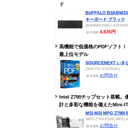
ド
BUFFALO BSKBW3
キーボード ブラック
(BSKBW330BK) [ 41876446
4,635円
販売
価格
高機能で低価格のPDFソフト！
最上位モデル
SOURCENEXT いきなり
(309770) [ 41876640 ]
お問合せ
販売
価格
Intel Z790チップセット
計と多彩な機能を備えたMini-
MSI MSI MPG Z790I 
(MPG Z790I EDGE WIFI) [ 
お問合せ
販売
価格