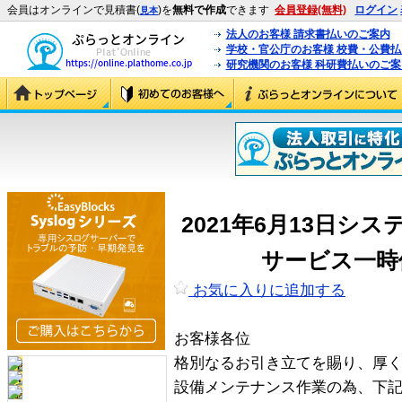
会員はオンラインで見積書(
)を
無料で作成
できます
会員登録(無料)
ログイン
見本
法人のお客様 請求書払いのご案内
学校・官公庁のお客様 校費・公費
研究機関のお客様 科研費払いのご案
2021年6月13日シ
サービス一時
お気に入りに追加する
お客様各位
格別なるお引き立てを賜り、厚
設備メンテナンス作業の為、下