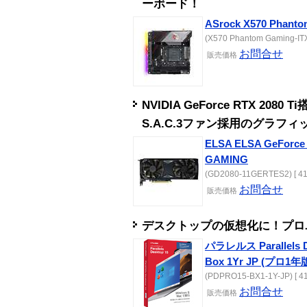
ーボード！
ASrock X570 Phanto
(X570 Phantom Gaming-ITX
お問合せ
販売
価格
NVIDIA GeForce RTX 2
S.A.C.3ファン採用のグラフ
ELSA ELSA GeForce
GAMING
(GD2080-11GERTES2) [ 41
お問合せ
販売
価格
デスクトップの仮想化に！プロ
パラレルス Parallels Des
Box 1Yr JP (プロ1年
(PDPRO15-BX1-1Y-JP) [ 4
お問合せ
販売
価格