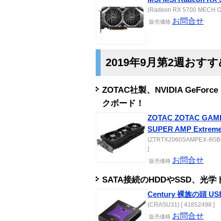
(Radeon RX 5700 MECH OC
お問合せ
販売
価格
2019年9月第2週おす
ZOTAC社製、NVIDIA GeForc
クボード！
ZOTAC ZOTAC GAMI
SUPER AMP Extrem
(ZTRTX2060SAMPEX-8GBG
]
お問合せ
販売
価格
SATA接続のHDDやSSD、
Century 裸族の頭 US
(CRASU31) [ 41852498 ]
お問合せ
販売
価格