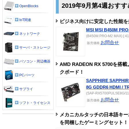
2019年9月第4週おす
OpenBlocks
IoT関連
ビジネス向けに安定した性能を提
MSI MSI B450M PR
ネットワーク
(B450M PRO-M2 MAX) [ 41
お問合せ
販売
価格
サーバ・ストレージ
パソコン・周辺機器
AMD RADEON RX 570
クボード！
PCパーツ
SAPPHIRE SAPPHIR
8G GDDR6 HDMI / TR
サプライ
(SAP-RX5700PULSE8G/1129
お問合せ
販売
価格
ソフト・ライセンス
メカニカルタッチの日本語キー
を同梱したゲーミングセット！