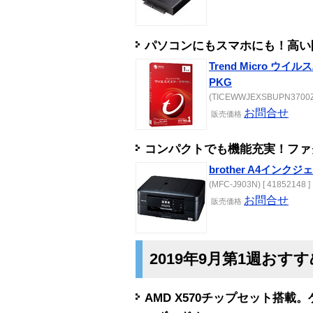
パソコンにもスマホにも！高い
Trend Micro ウ
PKG
(TICEWWJEXSBUPN3700Z) 
お問合せ
販売
価格
コンパクトでも機能充実！ファ
brother A4インクジ
(MFC-J903N) [ 41852148 ]
お問合せ
販売
価格
2019年9月第1週おす
AMD X570チップセット搭載。