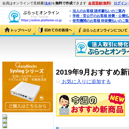
会員はオンラインで見積書(
)を
無料で作成
できます
会員登録(無料)
ログイン
見本
法人のお客様 請求書払いのご案内
学校・官公庁のお客様 校費・公費
研究機関のお客様 科研費払いのご案
2019年9月おすすめ
お気に入りに追加する