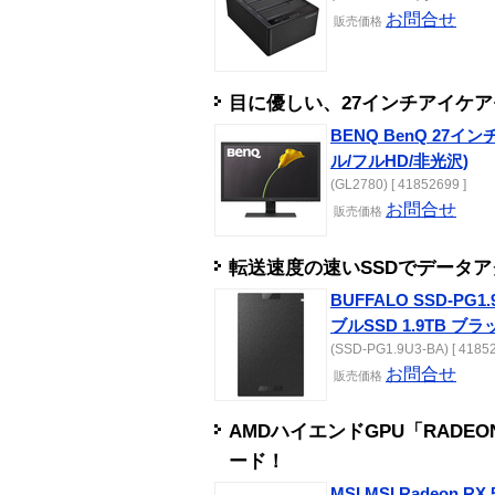
お問合せ
販売
価格
目に優しい、27インチアイケ
BENQ BenQ 27イン
ル/フルHD/非光沢)
(GL2780) [ 41852699 ]
お問合せ
販売
価格
転送速度の速いSSDでデータ
BUFFALO SSD-PG1.
ブルSSD 1.9TB ブラ
(SSD-PG1.9U3-BA) [ 41852
お問合せ
販売
価格
AMDハイエンドGPU「RADEO
ード！
MSI MSI Radeon RX