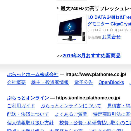
最大240Hzの高リフレッシュ
I.O DATA 240Hz&
グモニター GigaCryst
(LCD-GC271UXB) [ 418519
お問合せ
販売
価格
>>
2019年8月おすすめ新商品
ぷらっとホーム株式会社
—
https://www.plathome.co.jp/
会社概要
株主・投資家情報
電子公告
OpenBlocks
ぷらっとオンライン
—
https://online.plathome.co.jp/
ご利用ガイド
ぷらっとオンラインについて
見積書・納
配送・決済について
よくあるご質問
特定商取引法に基
個人情報取り扱い方針
校費・公費・科研費払い取引のご