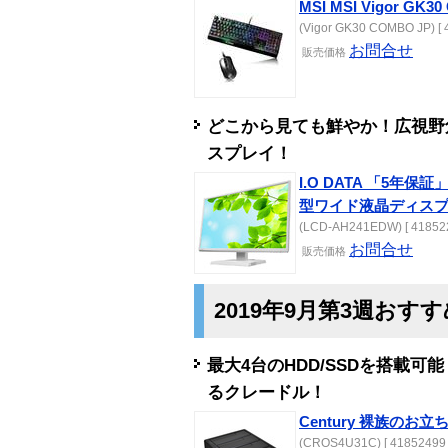
MSI MSI Vigor GK3
(Vigor GK30 COMBO JP) [ 
お問合せ
販売
価格
どこから見ても鮮やか！広視野角
スプレイ！
I.O DATA 「5年保
型ワイド液晶ディスプ
(LCD-AH241EDW) [ 418522
お問合せ
販売
価格
2019年9月第3週おす
最大4台のHDD/SSDを搭載可
るクレードル！
Century 裸族のお立ち台
(CROS4U31C) [ 41852499 