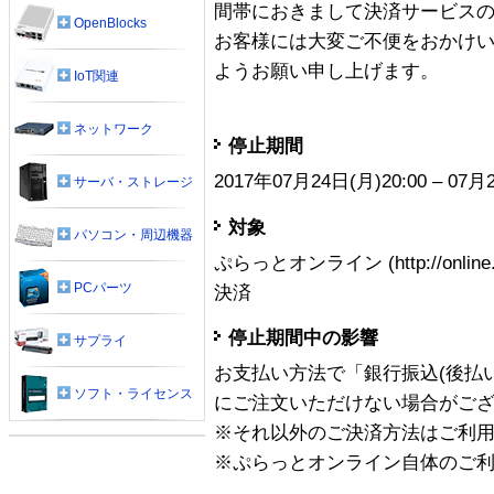
間帯におきまして決済サービス
OpenBlocks
お客様には大変ご不便をおかけ
ようお願い申し上げます。
IoT関連
ネットワーク
停止期間
2017年07月24日(月)20:00 – 07
サーバ・ストレージ
対象
パソコン・周辺機器
ぷらっとオンライン (http://online.
PCパーツ
決済
停止期間中の影響
サプライ
お支払い方法で「銀行振込(後払
ソフト・ライセンス
にご注文いただけない場合がご
※それ以外のご決済方法はご利
※ぷらっとオンライン自体のご