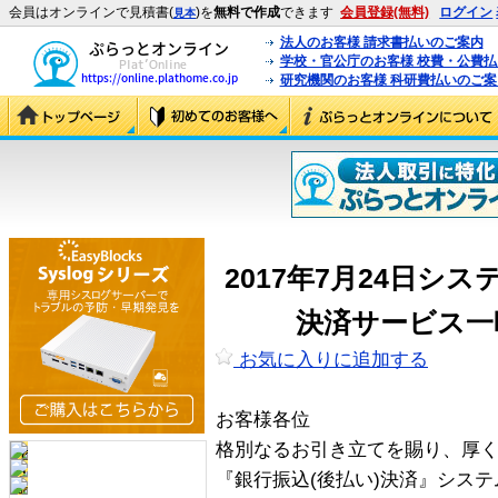
会員はオンラインで見積書(
)を
無料で作成
できます
会員登録(無料)
ログイン
見本
法人のお客様 請求書払いのご案内
学校・官公庁のお客様 校費・公費
研究機関のお客様 科研費払いのご案
2017年7月24日シ
決済サービス一
お気に入りに追加する
お客様各位
格別なるお引き立てを賜り、厚
『銀行振込(後払い)決済』シス