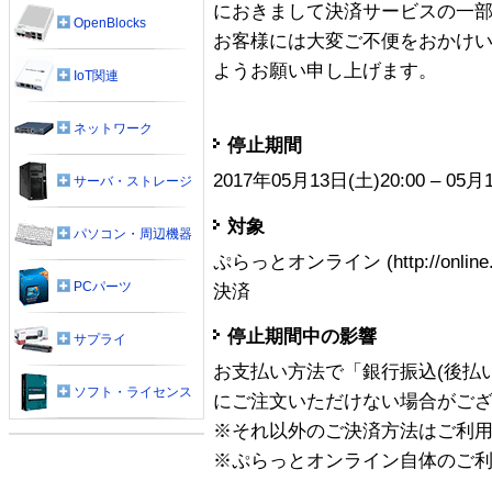
におきまして決済サービスの一
OpenBlocks
お客様には大変ご不便をおかけ
ようお願い申し上げます。
IoT関連
ネットワーク
停止期間
2017年05月13日(土)20:00 – 05
サーバ・ストレージ
対象
パソコン・周辺機器
ぷらっとオンライン (http://online.
PCパーツ
決済
停止期間中の影響
サプライ
お支払い方法で「銀行振込(後払
ソフト・ライセンス
にご注文いただけない場合がご
※それ以外のご決済方法はご利
※ぷらっとオンライン自体のご