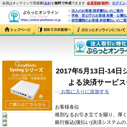
会員はオンラインで見積書(
)を
無料で作成
できます
会員登録(無料)
ログイン
見本
法人のお客様 請求書払いのご案内
学校・官公庁のお客様 校費・公費
研究機関のお客様 科研費払いのご案
2017年5月13日-1
よる決済サービス
お気に入りに追加する
お客様各位
格別なるお引き立てを賜り、厚
銀行振込(後払い)決済システム