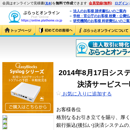
会員はオンラインで見積書(
)を
無料で作成
できます
会員登録(無料)
ログイン
見本
法人のお客様 請求書払いのご案内
学校・官公庁のお客様 校費・公費
研究機関のお客様 科研費払いのご案
2014年8月17日シ
決済サービス一
お気に入りに追加する
お客様各位
格別なるお引き立てを賜り、厚
銀行振込(後払い)決済システム