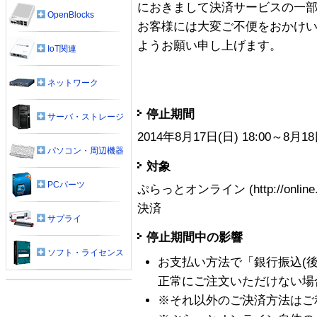
におきまして決済サービスの一
OpenBlocks
お客様には大変ご不便をおかけ
ようお願い申し上げます。
IoT関連
ネットワーク
停止期間
サーバ・ストレージ
2014年8月17日(日) 18:00～8月18
パソコン・周辺機器
対象
PCパーツ
ぷらっとオンライン (http://online.
決済
サプライ
停止期間中の影響
ソフト・ライセンス
お支払い方法で「銀行振込(
正常にご注文いただけない場
※それ以外のご決済方法はご