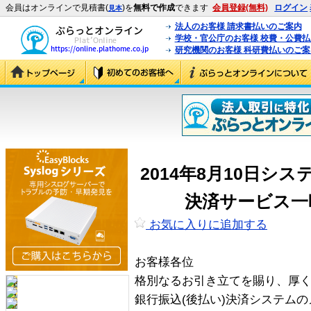
会員はオンラインで見積書(
)を
無料で作成
できます
会員登録(無料)
ログイン
見本
法人のお客様 請求書払いのご案内
学校・官公庁のお客様 校費・公費
研究機関のお客様 科研費払いのご案
2014年8月10日シ
決済サービス一
お気に入りに追加する
お客様各位
格別なるお引き立てを賜り、厚
銀行振込(後払い)決済システム