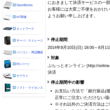
におきまして決済サービスの一
OpenBlocks
お客様には大変ご不便をおかけ
ようお願い申し上げます。
IoT関連
ネットワーク
停止期間
サーバ・ストレージ
2014年8月10日(日) 18:00～8月11
パソコン・周辺機器
対象
PCパーツ
ぷらっとオンライン (http://online.
決済
サプライ
停止期間中の影響
ソフト・ライセンス
お支払い方法で「銀行振込(
正常にご注文いただけない場
※それ以外のご決済方法はご