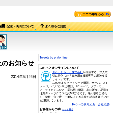
Tweets by platonline
止のお知らせ
ぷらっとオンラインについて
ぷらっとホーム株式会社
が運用する、法人取
引に特化した「業務用IT機器専門の調達支援
2014年5月26日
サイト」です。
1999年よりネットワーク機器、サーバ、スト
レージ、パソコン周辺機器、PCパーツ、ソフトウェ
ア、ライセンスなど、業務用IT機器中心に販売。品揃え
は業界トップクラスの約5.5万点です。法人取引に特化
し、学校・官公庁・一般法人のお客様の請求書後払いに
も対応しています。
IPv6への取り組み
会社概要
お客様からの声
もっと見る