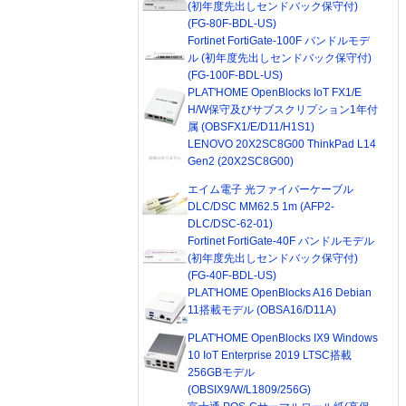
(初年度先出しセンドバック保守付)
(FG-80F-BDL-US)
Fortinet FortiGate-100F バンドルモデ
ル (初年度先出しセンドバック保守付)
(FG-100F-BDL-US)
PLAT'HOME OpenBlocks IoT FX1/E
H/W保守及びサブスクリプション1年付
属 (OBSFX1/E/D11/H1S1)
LENOVO 20X2SC8G00 ThinkPad L14
Gen2 (20X2SC8G00)
エイム電子 光ファイバーケーブル
DLC/DSC MM62.5 1m (AFP2-
DLC/DSC-62-01)
Fortinet FortiGate-40F バンドルモデル
(初年度先出しセンドバック保守付)
(FG-40F-BDL-US)
PLAT'HOME OpenBlocks A16 Debian
11搭載モデル (OBSA16/D11A)
PLAT'HOME OpenBlocks IX9 Windows
10 IoT Enterprise 2019 LTSC搭載
256GBモデル
(OBSIX9/W/L1809/256G)