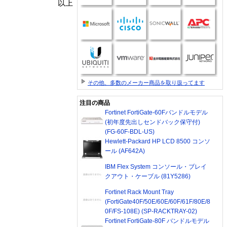
以上
その他、多数のメーカー商品を取り扱ってます
注目の商品
Fortinet FortiGate-60Fバンドルモデル
(初年度先出しセンドバック保守付)
(FG-60F-BDL-US)
Hewlett-Packard HP LCD 8500 コンソ
ール (AF642A)
IBM Flex System コンソール・ブレイ
クアウト・ケーブル (81Y5286)
Fortinet Rack Mount Tray
(FortiGate40F/50E/60E/60F/61F/80E/8
0F/FS-108E) (SP-RACKTRAY-02)
Fortinet FortiGate-80F バンドルモデル