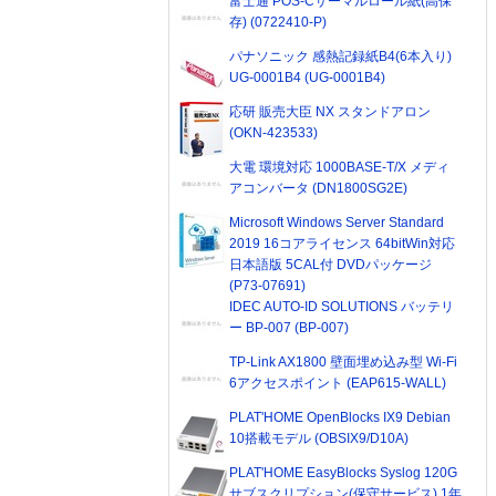
富士通 POS-Cサーマルロール紙(高保
存) (0722410-P)
パナソニック 感熱記録紙B4(6本入り)
UG-0001B4 (UG-0001B4)
応研 販売大臣 NX スタンドアロン
(OKN-423533)
大電 環境対応 1000BASE-T/X メディ
アコンバータ (DN1800SG2E)
Microsoft Windows Server Standard
2019 16コアライセンス 64bitWin対応
日本語版 5CAL付 DVDパッケージ
(P73-07691)
IDEC AUTO-ID SOLUTIONS バッテリ
ー BP-007 (BP-007)
TP-Link AX1800 壁面埋め込み型 Wi-Fi
6アクセスポイント (EAP615-WALL)
PLAT'HOME OpenBlocks IX9 Debian
10搭載モデル (OBSIX9/D10A)
PLAT'HOME EasyBlocks Syslog 120G
サブスクリプション(保守サービス) 1年