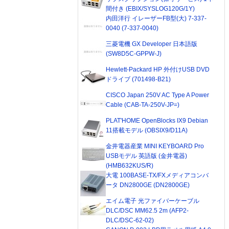
間付き (EBIX/SYSLOG120G/1Y)
内田洋行 イレーザーFB型(大) 7-337-
0040 (7-337-0040)
三菱電機 GX Developer 日本語版
(SW8D5C-GPPW-J)
Hewlett-Packard HP 外付けUSB DVD
ドライブ (701498-B21)
CISCO Japan 250V AC Type A Power
Cable (CAB-TA-250V-JP=)
PLAT'HOME OpenBlocks IX9 Debian
11搭載モデル (OBSIX9/D11A)
金井電器産業 MINI KEYBOARD Pro
USBモデル 英語版 (金井電器)
(HMB632KUS/R)
大電 100BASE-TX/FXメディアコンバ
ータ DN2800GE (DN2800GE)
エイム電子 光ファイバーケーブル
DLC/DSC MM62.5 2m (AFP2-
DLC/DSC-62-02)