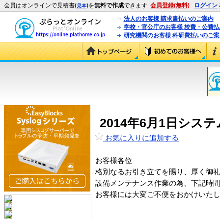
会員はオンラインで見積書(
)を
無料で作成
できます
会員登録(無料)
ログイン
見本
法人のお客様 請求書払いのご案内
学校・官公庁のお客様 校費・公費
研究機関のお客様 科研費払いのご案
2014年6月1日シ
お気に入りに追加する
お客様各位
格別なるお引き立てを賜り、厚く御
設備メンテナンス作業の為、下記時
お客様には大変ご不便をおかけいた