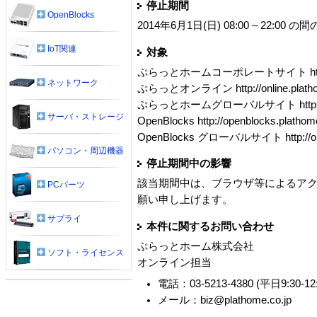
停止期間
OpenBlocks
2014年6月1日(日) 08:00 – 22:00 の
IoT関連
対象
ぷらっとホームコーポレートサイト http://ww
ネットワーク
ぷらっとオンライン http://online.plathom
ぷらっとホームグローバルサイト http://ww
サーバ・ストレージ
OpenBlocks http://openblocks.plathome
OpenBlocks グローバルサイト http://ope
パソコン・周辺機器
停止期間中の影響
該当期間中は、ブラウザ等によるア
PCパーツ
願い申し上げます。
サプライ
本件に関するお問い合わせ
ぷらっとホーム株式会社
ソフト・ライセンス
オンライン担当
電話：03-5213-4380 (平日9:30-12:0
メール：biz@plathome.co.jp