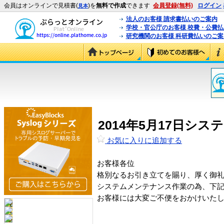
会員はオンラインで見積書(
)を
無料で作成
できます
会員登録(無料)
ログイン
見本
法人のお客様 請求書払いのご案内
学校・官公庁のお客様 校費・公費
研究機関のお客様 科研費払いのご案
2014年5月17日
お気に入りに追加する
お客様各位
格別なるお引き立てを賜り、厚く御
システムメンテナンス作業の為、下
お客様には大変ご不便をおかけいた