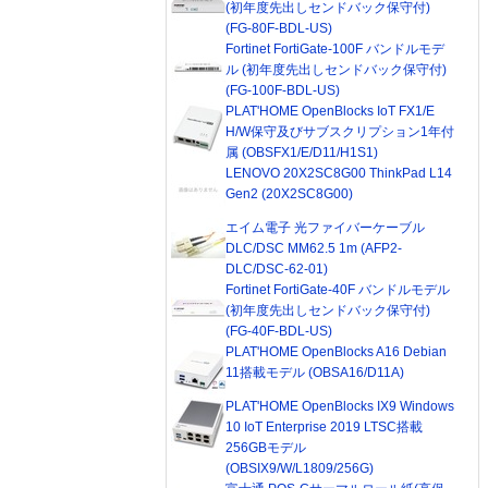
(初年度先出しセンドバック保守付)
(FG-80F-BDL-US)
Fortinet FortiGate-100F バンドルモデ
ル (初年度先出しセンドバック保守付)
(FG-100F-BDL-US)
PLAT'HOME OpenBlocks IoT FX1/E
H/W保守及びサブスクリプション1年付
属 (OBSFX1/E/D11/H1S1)
LENOVO 20X2SC8G00 ThinkPad L14
Gen2 (20X2SC8G00)
エイム電子 光ファイバーケーブル
DLC/DSC MM62.5 1m (AFP2-
DLC/DSC-62-01)
Fortinet FortiGate-40F バンドルモデル
(初年度先出しセンドバック保守付)
(FG-40F-BDL-US)
PLAT'HOME OpenBlocks A16 Debian
11搭載モデル (OBSA16/D11A)
PLAT'HOME OpenBlocks IX9 Windows
10 IoT Enterprise 2019 LTSC搭載
256GBモデル
(OBSIX9/W/L1809/256G)