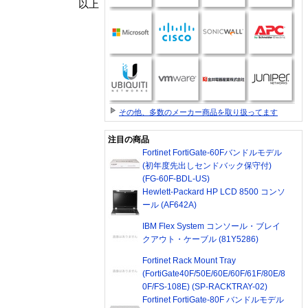
以上
その他、多数のメーカー商品を取り扱ってます
注目の商品
Fortinet FortiGate-60Fバンドルモデル
(初年度先出しセンドバック保守付)
(FG-60F-BDL-US)
Hewlett-Packard HP LCD 8500 コンソ
ール (AF642A)
IBM Flex System コンソール・ブレイ
クアウト・ケーブル (81Y5286)
Fortinet Rack Mount Tray
(FortiGate40F/50E/60E/60F/61F/80E/8
0F/FS-108E) (SP-RACKTRAY-02)
Fortinet FortiGate-80F バンドルモデル