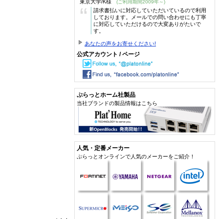
東京大学/K様
(ご利用期間2009年～)
“
請求書払いに対応していただいているので利用
しております。メールでの問い合わせにも丁寧
に対応していただけるので大変ありがたいで
す。
あなたの声をお寄せください!
公式アカウント / ページ
ぷらっとホーム社製品
当社ブランドの製品情報はこちら
人気・定番メーカー
ぷらっとオンラインで人気のメーカーをご紹介！