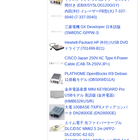
間付き (EBIX/SYSLOG120G/1Y)
内田洋行 イレーザーFB型(大) 7-337-
0040 (7-337-0040)
三菱電機 GX Developer 日本語版
(SW8D5C-GPPW-J)
Hewlett-Packard HP 外付けUSB DVD
ドライブ (701498-B21)
CISCO Japan 250V AC Type A Power
Cable (CAB-TA-250V-JP=)
PLAT'HOME OpenBlocks IX9 Debian
11搭載モデル (OBSIX9/D11A)
金井電器産業 MINI KEYBOARD Pro
USBモデル 英語版 (金井電器)
(HMB632KUS/R)
大電 100BASE-TX/FXメディアコンバ
ータ DN2800GE (DN2800GE)
エイム電子 光ファイバーケーブル
DLC/DSC MM62.5 2m (AFP2-
DLC/DSC-62-02)