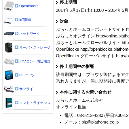
停止期間
OpenBlocks
2014年5月17日(土) 10:00 – 20
IoT関連
対象
ぷらっとホームコーポレートサイト http://ww
ネットワーク
ぷらっとオンライン http://online.plathom
ぷらっとホームグローバルサイト http://ww
サーバ・ストレージ
OpenBlocks http://openblocks.plathome
OpenBlocks グローバルサイト http://ope
パソコン・周辺機器
停止期間中の影響
該当期間中は、ブラウザ等によるア
PCパーツ
恐れ入りますが、停止期間後に再度
サプライ
本件に関するお問い合わせ
ぷらっとホーム株式会社
ソフト・ライセンス
オンライン担当
電話：03-5213-4380 (平日9:30-12:0
メール：biz@plathome.co.jp