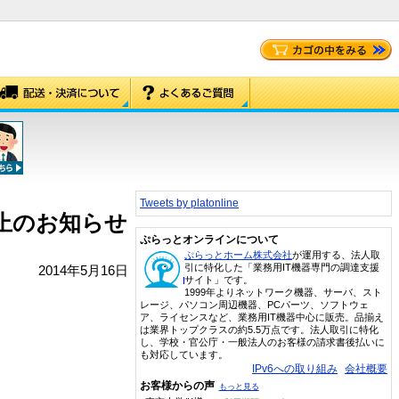
Tweets by platonline
停止のお知らせ
ぷらっとオンラインについて
ぷらっとホーム株式会社
が運用する、法人取
引に特化した「業務用IT機器専門の調達支援
2014年5月16日
サイト」です。
1999年よりネットワーク機器、サーバ、スト
レージ、パソコン周辺機器、PCパーツ、ソフトウェ
ア、ライセンスなど、業務用IT機器中心に販売。品揃え
は業界トップクラスの約5.5万点です。法人取引に特化
し、学校・官公庁・一般法人のお客様の請求書後払いに
も対応しています。
IPv6への取り組み
会社概要
お客様からの声
もっと見る