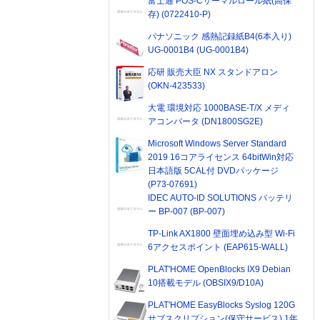
富士通 POS-Cサーマルロール紙(高保
存) (0722410-P)
パナソニック 感熱記録紙B4(6本入り)
UG-0001B4 (UG-0001B4)
応研 販売大臣 NX スタンドアロン
(OKN-423533)
大電 環境対応 1000BASE-T/X メディ
アコンバータ (DN1800SG2E)
Microsoft Windows Server Standard
2019 16コアライセンス 64bitWin対応
日本語版 5CAL付 DVDパッケージ
(P73-07691)
IDEC AUTO-ID SOLUTIONS バッテリ
ー BP-007 (BP-007)
TP-Link AX1800 壁面埋め込み型 Wi-Fi
6アクセスポイント (EAP615-WALL)
PLAT'HOME OpenBlocks IX9 Debian
10搭載モデル (OBSIX9/D10A)
PLAT'HOME EasyBlocks Syslog 120G
サブスクリプション(保守サービス) 1年