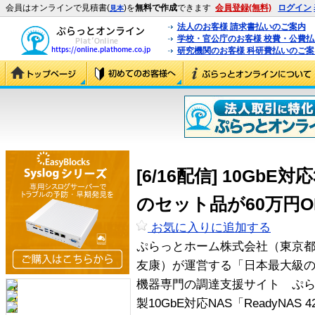
会員はオンラインで見積書(
)を
無料で作成
できます
会員登録(無料)
ログイン
見本
法人のお客様 請求書払いのご案内
学校・官公庁のお客様 校費・公費
研究機関のお客様 科研費払いのご案
[6/16配信] 10GbE
のセット品が60万円O
お気に入りに追加する
ぷらっとホーム株式会社（東京
友康）が運営する「日本最大級の
機器専門の調達支援サイト ぷらっ
製10GbE対応NAS「ReadyNAS 