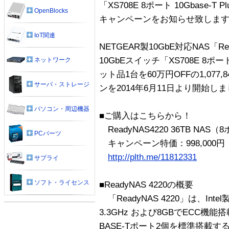
「XS708E 8ポート 10Gbase
OpenBlocks
キャンペーンをお知らせ致しま
IoT関連
NETGEAR製10GbE対応NAS「Re
10GbEスイッチ「XS708E 8ポート
ネットワーク
ット品1台を60万円OFFの1,07
サーバ・ストレージ
ンを2014年6月11日より開始し
パソコン・周辺機器
■ご購入はこちらから！
ReadyNAS4220 36TB NA
PCパーツ
キャンペーン特価：998,000円（税
http://plth.me/11812331
サプライ
ソフト・ライセンス
■ReadyNAS 4220の概要
「ReadyNAS 4220」は、Int
3.3GHz および8GBでECC機
BASE-Tポート2個を標準搭載