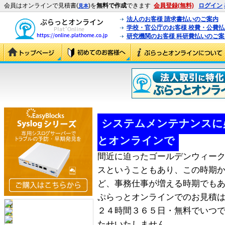
会員はオンラインで見積書(
)を
無料で作成
できます
会員登録(無料)
ログイン
見本
法人のお客様 請求書払いのご案内
学校・官公庁のお客様 校費・公費
研究機関のお客様 科研費払いのご案
システムメンテナンスに
とオンラインで
間近に迫ったゴールデンウィー
スということもあり、この時期
ど、事務仕事が増える時期でも
ぷらっとオンラインでのお見積
２４時間３６５日・無料でいつ
たせいたしません。