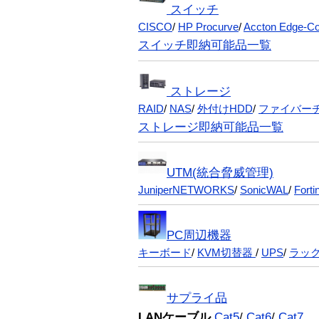
スイッチ
CISCO
/
HP Procurve
/
Accton Edge-Co
スイッチ即納可能品一覧
ストレージ
RAID
/
NAS
/
外付けHDD
/
ファイバー
ストレージ即納可能品一覧
UTM(統合脅威管理)
JuniperNETWORKS
/
SonicWAL
/
Forti
PC周辺機器
キーボード
/
KVM切替器
/
UPS
/
ラック
サプライ品
LANケーブル
Cat5
/
Cat6
/
Cat7