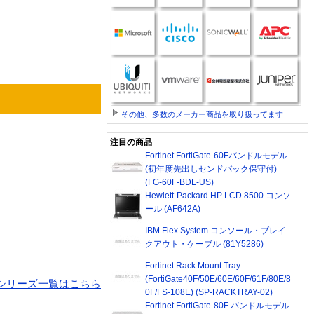
。
その他、多数のメーカー商品を取り扱ってます
注目の商品
Fortinet FortiGate-60Fバンドルモデル
(初年度先出しセンドバック保守付)
(FG-60F-BDL-US)
Hewlett-Packard HP LCD 8500 コンソ
ール (AF642A)
IBM Flex System コンソール・ブレイ
クアウト・ケーブル (81Y5286)
Fortinet Rack Mount Tray
(FortiGate40F/50E/60E/60F/61F/80E/8
CSシリーズ一覧はこちら
0F/FS-108E) (SP-RACKTRAY-02)
Fortinet FortiGate-80F バンドルモデル