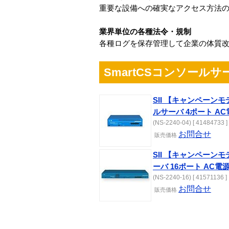
重要な設備への確実なアクセス方法
業界単位の各種法令・規制
各種ログを保存管理して企業の体質
SmartCSコンソールサ
SII 【キャンペーンモデ
ルサーバ 4ポート AC
(NS-2240-04) [ 41484733 ]
お問合せ
販売
価格
SII 【キャンペーンモ
ーバ 16ポート AC電
(NS-2240-16) [ 41571136 ]
お問合せ
販売
価格