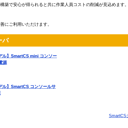
の構築で安心が得られると共に作業人員コストの削減が見込めます
改善にご利用いただけます。
ーバ
ル】SmartCS mini コンソー
電源
デル】SmartCS コンソールサ
源
Smart