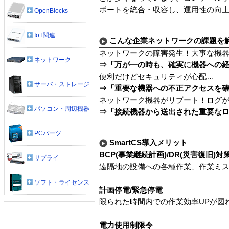
ポートを統合・収容し、運用性の向
OpenBlocks
IoT関連
こんな企業ネットワークの課題を
ネットワークの障害発生！大事な機
ネットワーク
⇒「万が一の時も、確実に機器への
便利だけどセキュリティが心配…
サーバ・ストレージ
⇒「重要な機器への不正アクセスを
ネットワーク機器がリブート！ログ
パソコン・周辺機器
⇒「接続機器から送出された重要な
PCパーツ
SmartCS導入メリット
BCP(事業継続計画)/DR(災害復旧)対
サプライ
遠隔地の設備への各種作業、作業ミス
ソフト・ライセンス
計画停電/緊急停電
限られた時間内での作業効率UPが図
電力使用制限令