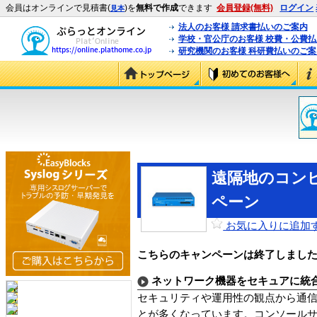
会員はオンラインで見積書(
)を
無料で作成
できます
会員登録(無料)
ログイン
見本
法人のお客様 請求書払いのご案内
学校・官公庁のお客様 校費・公費
研究機関のお客様 科研費払いのご案
遠隔地のコンピ
ペーン
お気に入りに追加
こちらのキャンペーンは終了しまし
ネットワーク機器をセキュアに統
セキュリティや運用性の観点から通
とが多くなっています。コンソールサーバ S