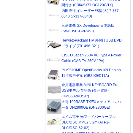
間付き (EBIX/SYSLOG120G/1Y)
内田洋行 イレーザーFB型(大) 7-337-
0040 (7-337-0040)
三菱電機 GX Developer 日本語版
(SW8D5C-GPPW-J)
Hewlett-Packard HP 外付けUSB DVD
ドライブ (701498-B21)
CISCO Japan 250V AC Type A Power
Cable (CAB-TA-250V-JP=)
PLAT'HOME OpenBlocks IX9 Debian
11搭載モデル (OBSIX9/D11A)
金井電器産業 MINI KEYBOARD Pro
USBモデル 英語版 (金井電器)
(HMB632KUS/R)
大電 100BASE-TX/FXメディアコンバ
ータ DN2800GE (DN2800GE)
エイム電子 光ファイバーケーブル
DLC/DSC MM62.5 2m (AFP2-
DLC/DSC-62-02)