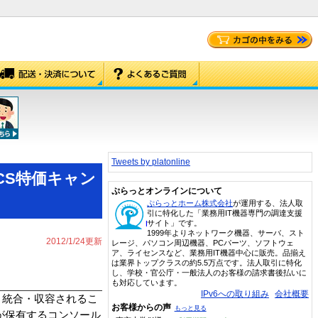
Tweets by platonline
CS特価キャン
ぷらっとオンラインについて
ぷらっとホーム株式会社
が運用する、法人取
引に特化した「業務用IT機器専門の調達支援
サイト」です。
1999年よりネットワーク機器、サーバ、スト
2012/1/24更新
レージ、パソコン周辺機器、PCパーツ、ソフトウェ
ア、ライセンスなど、業務用IT機器中心に販売。品揃え
は業界トップクラスの約5.5万点です。法人取引に特化
し、学校・官公庁・一般法人のお客様の請求書後払いに
も対応しています。
IPv6への取り組み
会社概要
と統合・収容されるこ
お客様からの声
もっと見る
機器が保有するコンソール