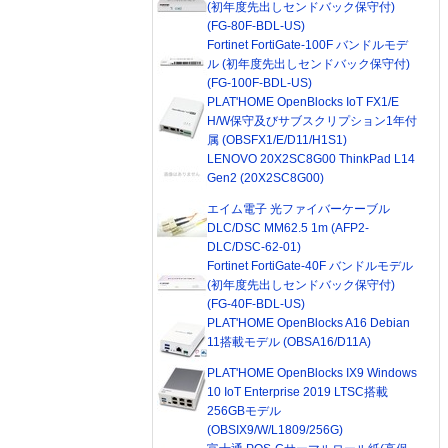
(初年度先出しセンドバック保守付)
(FG-80F-BDL-US)
Fortinet FortiGate-100F バンドルモデ
ル (初年度先出しセンドバック保守付)
(FG-100F-BDL-US)
PLAT'HOME OpenBlocks IoT FX1/E
H/W保守及びサブスクリプション1年付
属 (OBSFX1/E/D11/H1S1)
LENOVO 20X2SC8G00 ThinkPad L14
Gen2 (20X2SC8G00)
エイム電子 光ファイバーケーブル
DLC/DSC MM62.5 1m (AFP2-
DLC/DSC-62-01)
Fortinet FortiGate-40F バンドルモデル
(初年度先出しセンドバック保守付)
(FG-40F-BDL-US)
PLAT'HOME OpenBlocks A16 Debian
11搭載モデル (OBSA16/D11A)
PLAT'HOME OpenBlocks IX9 Windows
10 IoT Enterprise 2019 LTSC搭載
256GBモデル
(OBSIX9/W/L1809/256G)