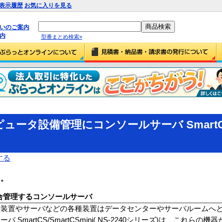
表示履歴
お気に入りを見る
払いのご案内
内
型番まとめ検索»
ュータ設備管理にコンソールサーバ Smart
する
た。
合管理するコンソールサーバ
信装置やサーバなどの各種装置はデータセンターやサーバルームへ
martCS/SmartCSmini( NS-2240シリーズ)は、これらの