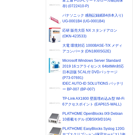
富士通 POS-Cサーマルロール紙(高保
存) (0722410-P)
パナソニック 感熱記録紙B4(6本入り)
UG-0001B4 (UG-0001B4)
応研 販売大臣 NX スタンドアロン
(OKN-423533)
大電 環境対応 1000BASE-T/X メディ
アコンバータ (DN1800SG2E)
Microsoft Windows Server Standard
2019 16コアライセンス 64bitWin対応
日本語版 5CAL付 DVDパッケージ
(P73-07691)
IDEC AUTO-ID SOLUTIONS バッテリ
ー BP-007 (BP-007)
TP-Link AX1800 壁面埋め込み型 Wi-Fi
6アクセスポイント (EAP615-WALL)
PLAT'HOME OpenBlocks IX9 Debian
10搭載モデル (OBSIX9/D10A)
PLAT'HOME EasyBlocks Syslog 120G
サブスクリプション(保守サービス) 1年