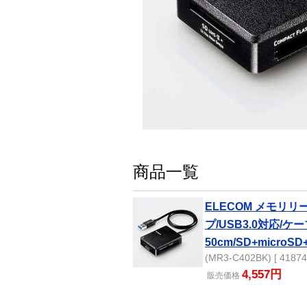
商品一覧
ELECOM メモリ
プ/USB3.0対応/ケ
50cm/SD+micro
(MR3-C402BK) [ 41874
4,557円
販売
価格