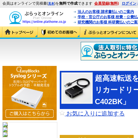
会員はオンラインで見積書(
)を
無料で作成
できます
会員登録(無料)
ログイン
見本
法人のお客様 請求書払いのご案内
学校・官公庁のお客様 校費・公費
研究機関のお客様 科研費払いのご案
超高速転送を
リカードリー
C402BK」
お気に入りに追加する