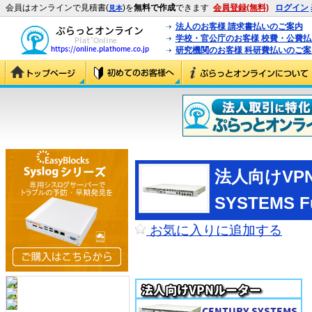
会員はオンラインで見積書(
)を
無料で作成
できます
会員登録(無料)
ログイン
見本
法人のお客様 請求書払いのご案内
学校・官公庁のお客様 校費・公費
研究機関のお客様 科研費払いのご案
法人向けVPN
SYSTEMS 
お気に入りに追加する