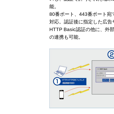
能。
80番ポート、443番ポート
対応。認証後に指定した広告
HTTP Basic認証の他に、外
の連携も可能。