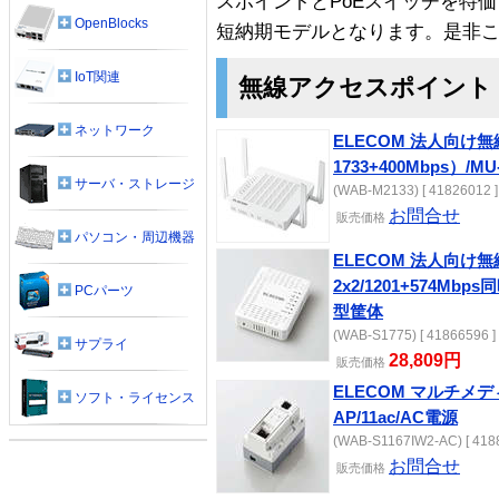
スポイントとPoEスイッチを特
OpenBlocks
短納期モデルとなります。是非
IoT関連
無線アクセスポイント
ネットワーク
ELECOM 法人向け無線
1733+400Mbps）/M
サーバ・ストレージ
(WAB-M2133) [ 41826012 ]
お問合せ
販売
価格
パソコン・周辺機器
ELECOM 法人向け無線A
2x2/1201+574Mb
PCパーツ
型筐体
(WAB-S1775) [ 41866596 ]
サプライ
28,809円
販売
価格
ELECOM マルチメ
ソフト・ライセンス
AP/11ac/AC電源
(WAB-S1167IW2-AC) [ 418
お問合せ
販売
価格