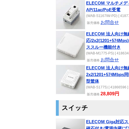
ELECOM マルチメ
AP/11ac/PoE受電
(WAB-S1167IW-PD) [ 41877
お問合せ
販売
価格
ELECOM 法人向け無線AP
応/2x2(1201+574
ススルー機能付き
(WAB-M1775-PS) [ 418634
お問合せ
販売
価格
ELECOM 法人向け無線A
2x2/1201+574Mb
型筐体
(WAB-S1775) [ 41866596 ]
28,809円
販売
価格
スイッチ
ELECOM Giga対応
磁石付き/電源内蔵/ブ