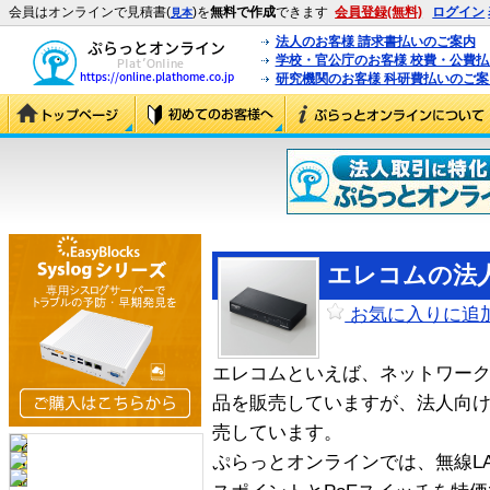
会員はオンラインで見積書(
)を
無料で作成
できます
会員登録(無料)
ログイン
見本
法人のお客様 請求書払いのご案内
学校・官公庁のお客様 校費・公費
研究機関のお客様 科研費払いのご案
エレコムの法
お気に入りに追
エレコムといえば、ネットワー
品を販売していますが、法人向
売しています。
ぷらっとオンラインでは、無線L