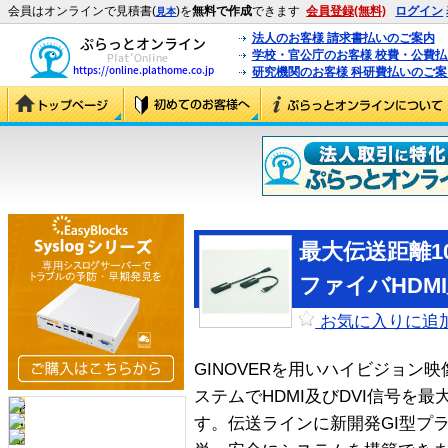
会員はオンラインで見積書(
)を
無料で作成
できます
会員登録(無料)
ログイン
見本
法人のお客様 請求書払いのご案内
学校・官公庁のお客様 校費・公費
研究機関のお客様 科研費払いのご案
最大伝送距離1
ファイバHDMI
お気に入りに追
GINOVERを用いハイビジョン
ステムでHDMI及びDVI信号を最
す。伝送ラインに新開発GI型プ