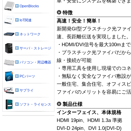
単・安全にシステムを構築でき
OpenBlocks
特徴
IoT関連
高速！安全！簡単！
新開発GI型プラスチック光ファイ
ネットワーク
速、長距離伝送を実現しました
・HDMI/DVI信号を最大100mま
サーバ・ストレージ
・プラスチック光ファイバだか
線・接続が可能
パソコン・周辺機器
・専用工具を使用し現場でのコ
・無駄なく安全なファイバ敷設
PCパーツ
一般住宅、集合住宅、オフィス
サプライ
ファイバのメリットを容易にご
製品仕様
ソフト・ライセンス
インターフェイス、本体規格
HDMI 19pin、HDMI 1.3a 準拠
DVI-D 24pin、DVI 1.0(DVI-D)