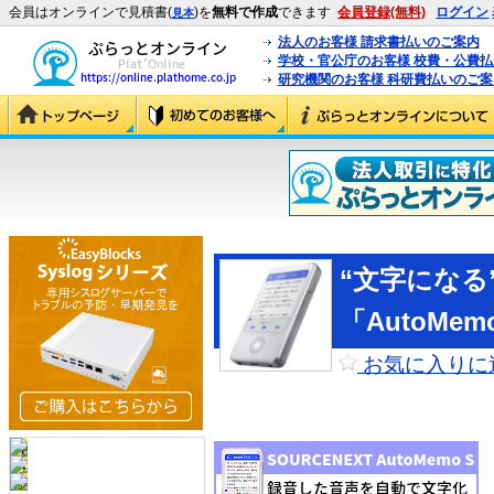
会員はオンラインで見積書(
)を
無料で作成
できます
会員登録(無料)
ログイン
見本
法人のお客様 請求書払いのご案内
学校・官公庁のお客様 校費・公費
研究機関のお客様 科研費払いのご案
“文字になる
「AutoMem
お気に入りに