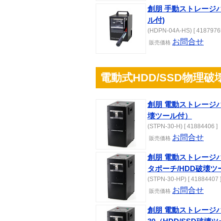
創朋 手動ストレージパ
ル付)
(HDPN-04A-HS) [ 41879765
お問合せ
販売
価格
電動式HDD/SSD物理破
創朋 電動ストレージパン
壊ツール付）
(STPN-30-H) [ 41884406 ]
お問合せ
販売
価格
創朋 電動ストレージパ
タポーチ/HDD破壊ツ
(STPN-30-HP) [ 41884407 
お問合せ
販売
価格
創朋 電動ストレージパ