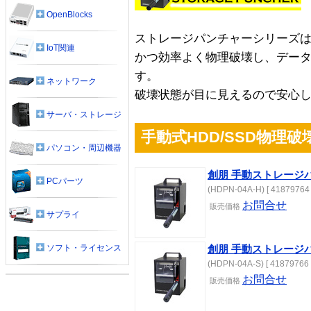
OpenBlocks
ストレージパンチャーシリーズは
IoT関連
かつ効率よく物理破壊し、デー
す。
ネットワーク
破壊状態が目に見えるので安心
サーバ・ストレージ
手動式HDD/SSD物理破
パソコン・周辺機器
創朋 手動ストレージパ
PCパーツ
(HDPN-04A-H) [ 41879764 
お問合せ
販売
価格
サプライ
ソフト・ライセンス
創朋 手動ストレージパ
(HDPN-04A-S) [ 41879766 
お問合せ
販売
価格