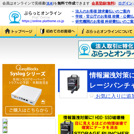
会員はオンラインで見積書(
)を
無料で作成
できます
会員登録(無料)
ログイン
見本
法人のお客様 請求書払いのご案内
学校・官公庁のお客様 校費・公費
研究機関のお客様 科研費払いのご案
情報漏洩対策に
レージパンチ
お気に入りに追