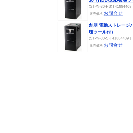
30（HDD/SSD破壊
(STPN-30-HS) [ 41884408 
お問合せ
販売
価格
創朋 電動ストレージパン
壊ツール付）
(STPN-30-S) [ 41884409 ]
お問合せ
販売
価格