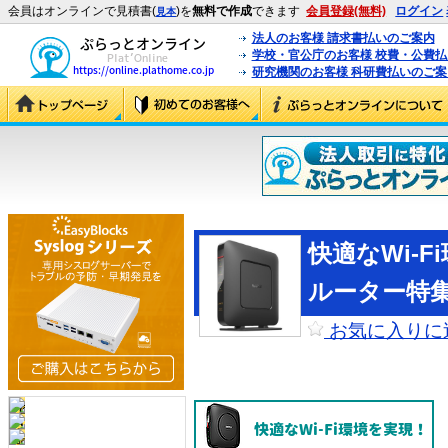
会員はオンラインで見積書(
)を
無料で作成
できます
会員登録(無料)
ログイン
見本
法人のお客様 請求書払いのご案内
学校・官公庁のお客様 校費・公費
研究機関のお客様 科研費払いのご案
快適なWi-F
ルーター特
お気に入りに