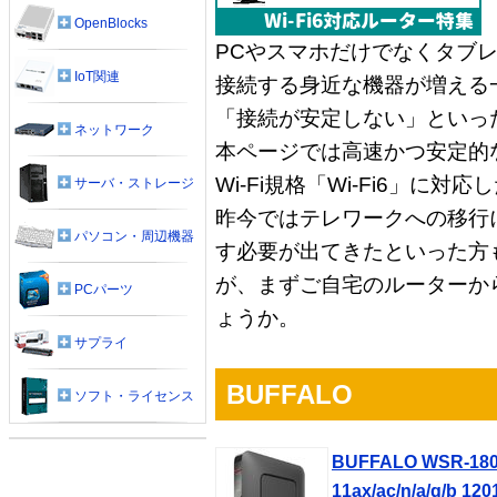
OpenBlocks
PCやスマホだけでなくタブレッ
IoT関連
接続する身近な機器が増える
「接続が安定しない」といっ
ネットワーク
本ページでは高速かつ安定的な
Wi-Fi規格「Wi-Fi6」に
サーバ・ストレージ
昨今ではテレワークへの移行
パソコン・周辺機器
す必要が出てきたといった方
が、まずご自宅のルーターか
PCパーツ
ょうか。
サプライ
BUFFALO
ソフト・ライセンス
BUFFALO WSR-1
11ax/ac/n/a/g/b 12