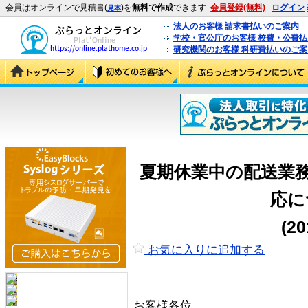
会員はオンラインで見積書(
)を
無料で作成
できます
会員登録(無料)
ログイン
見本
法人のお客様 請求書払いのご案内
学校・官公庁のお客様 校費・公費
研究機関のお客様 科研費払いのご案
夏期休業中の配送業
応に
(2
お気に入りに追加する
お客様各位