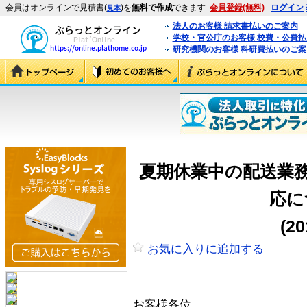
会員はオンラインで見積書(
)を
無料で作成
できます
会員登録(無料)
ログイン
見本
法人のお客様 請求書払いのご案内
学校・官公庁のお客様 校費・公費
研究機関のお客様 科研費払いのご案
夏期休業中の配送業
応に
(2
お気に入りに追加する
お客様各位