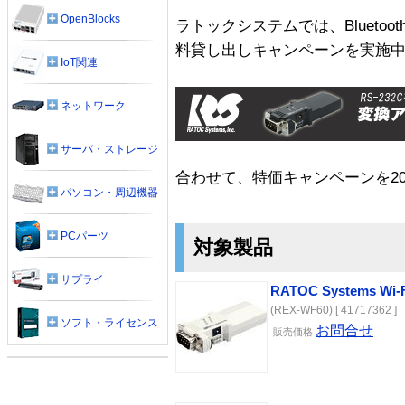
OpenBlocks
ラトックシステムでは、Bluetooth
料貸し出しキャンペーンを実施
IoT関連
ネットワーク
サーバ・ストレージ
合わせて、特価キャンペーンを20
パソコン・周辺機器
PCパーツ
対象製品
サプライ
RATOC Systems W
(REX-WF60) [ 41717362 ]
ソフト・ライセンス
お問合せ
販売価格