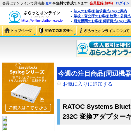
会員はオンラインで見積書(
)を
無料で作成
できます
会員登録(無料)
ログイン
見本
法人のお客様 請求書払いのご案内
学校・官公庁のお客様 校費・公費
研究機関のお客様 科研費払いのご案
今週の注目商品(周辺機器) 
お気に入りに追加する
RATOC Systems Blueto
232C 変換アダプタ