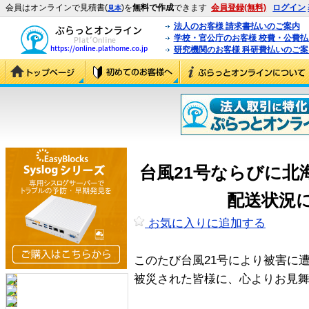
会員はオンラインで見積書(
)を
無料で作成
できます
会員登録(無料)
ログイン
見本
法人のお客様 請求書払いのご案内
学校・官公庁のお客様 校費・公費
研究機関のお客様 科研費払いのご案
台風21号ならびに北
配送状況
お気に入りに追加する
このたび台風21号により被害に
被災された皆様に、心よりお見