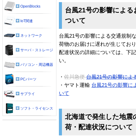
OpenBlocks
台風21号の影響によ
ついて
IoT関連
台風21号の影響による交通規制
ネットワーク
荷物のお届けに遅れが生じてお
サーバ・ストレージ
配達状況の詳細については、下
い。
パソコン・周辺機器
・
佐川急便
台風21号の影響によ
PCパーツ
・ヤマト運輸
台風21号の影響
いて
サプライ
ソフト・ライセンス
北海道で発生した地震
荷・配達状況について