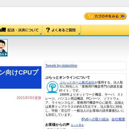
Tweets by platonline
ン向けCPUプ
ぷらっとオンラインについて
ぷらっとホーム株式会社
が運用する、法人取
引に特化した「業務用IT機器専門の調達支援
サイト」です。
1999年よりネットワーク機器、サーバ、スト
2021/07/01更新
レージ、パソコン周辺機器、PCパーツ、ソフトウェ
ア、ライセンスなど、業務用IT機器中心に販売。品揃え
は業界トップクラスの約5.5万点です。法人取引に特化
し、学校・官公庁・一般法人のお客様の請求書後払いに
も対応しています。
IPv6への取り組み
会社概要
お客様からの声
もっと見る