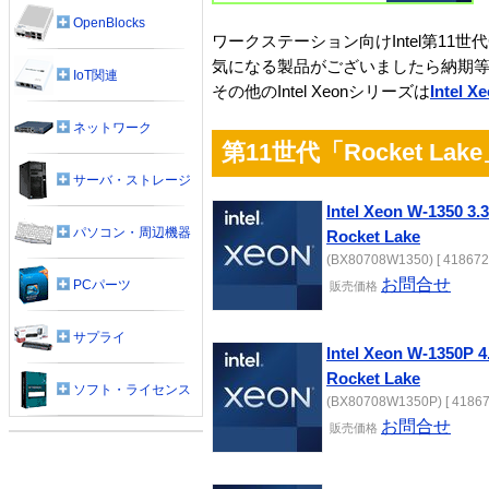
OpenBlocks
ワークステーション向けIntel第11
気になる製品がございましたら納期
IoT関連
その他のIntel Xeonシリーズは
Intel
ネットワーク
第11世代「Rocket Lak
サーバ・ストレージ
Intel Xeon W-1350 
パソコン・周辺機器
Rocket Lake
(BX80708W1350) [ 418672
お問合せ
PCパーツ
販売
価格
サプライ
Intel Xeon W-1350P
Rocket Lake
ソフト・ライセンス
(BX80708W1350P) [ 41867
お問合せ
販売
価格