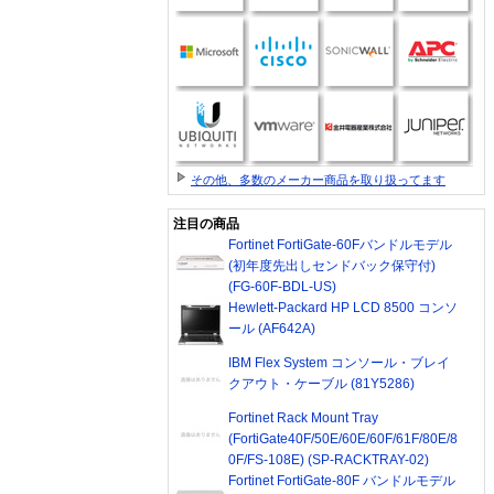
その他、多数のメーカー商品を取り扱ってます
注目の商品
Fortinet FortiGate-60Fバンドルモデル
(初年度先出しセンドバック保守付)
(FG-60F-BDL-US)
Hewlett-Packard HP LCD 8500 コンソ
ール (AF642A)
IBM Flex System コンソール・ブレイ
クアウト・ケーブル (81Y5286)
Fortinet Rack Mount Tray
(FortiGate40F/50E/60E/60F/61F/80E/8
0F/FS-108E) (SP-RACKTRAY-02)
Fortinet FortiGate-80F バンドルモデル