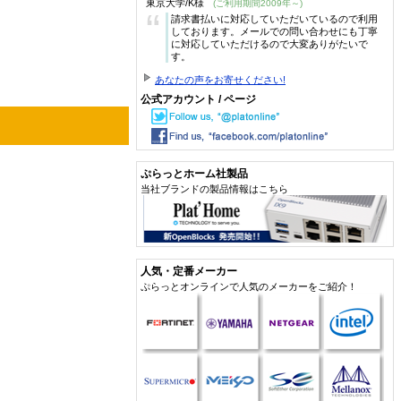
東京大学/K様
(ご利用期間2009年～)
“
請求書払いに対応していただいているので利用
しております。メールでの問い合わせにも丁寧
に対応していただけるので大変ありがたいで
す。
あなたの声をお寄せください!
公式アカウント / ページ
ぷらっとホーム社製品
当社ブランドの製品情報はこちら
人気・定番メーカー
ぷらっとオンラインで人気のメーカーをご紹介！