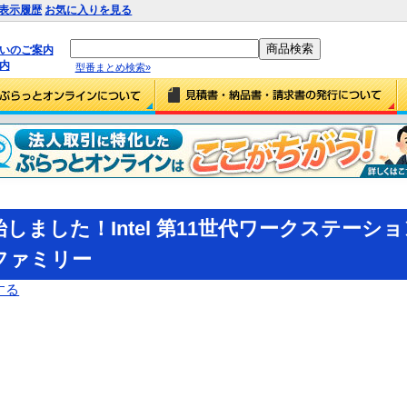
表示履歴
お気に入りを見る
払いのご案内
内
型番まとめ検索»
しました！Intel 第11世代ワークステーショ
ファミリー
する