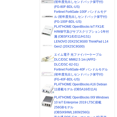
(初年度先出しセンドバック保守付)
(FG-80F-BDL-US)
Fortinet FortiGate-100F バンドルモデ
ル (初年度先出しセンドバック保守付)
(FG-100F-BDL-US)
PLAT'HOME OpenBlocks IoT FX1/E
H/W保守及びサブスクリプション1年付
属 (OBSFX1/E/D11/H1S1)
LENOVO 20X2SC8G00 ThinkPad L14
Gen2 (20X2SC8G00)
エイム電子 光ファイバーケーブル
DLC/DSC MM62.5 1m (AFP2-
DLC/DSC-62-01)
Fortinet FortiGate-40F バンドルモデル
(初年度先出しセンドバック保守付)
(FG-40F-BDL-US)
PLAT'HOME OpenBlocks A16 Debian
11搭載モデル (OBSA16/D11A)
PLAT'HOME OpenBlocks IX9 Windows
10 IoT Enterprise 2019 LTSC搭載
256GBモデル
(OBSIX9/W/L1809/256G)