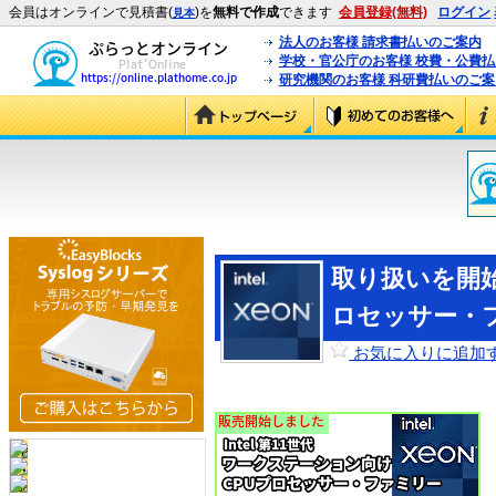
会員はオンラインで見積書(
)を
無料で作成
できます
会員登録(無料)
ログイン
見本
法人のお客様 請求書払いのご案内
学校・官公庁のお客様 校費・公費
研究機関のお客様 科研費払いのご案
取り扱いを開始
ロセッサー・
お気に入りに追加