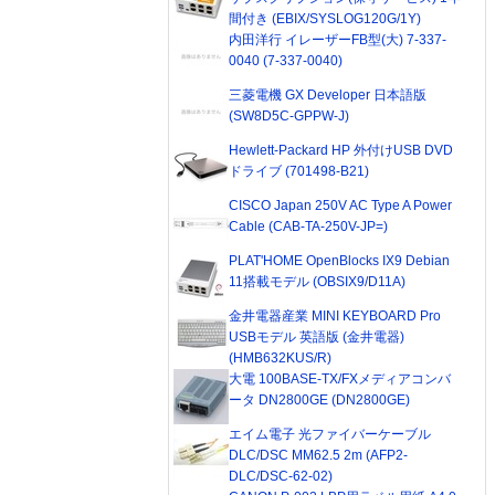
間付き (EBIX/SYSLOG120G/1Y)
内田洋行 イレーザーFB型(大) 7-337-
0040 (7-337-0040)
三菱電機 GX Developer 日本語版
(SW8D5C-GPPW-J)
Hewlett-Packard HP 外付けUSB DVD
ドライブ (701498-B21)
CISCO Japan 250V AC Type A Power
Cable (CAB-TA-250V-JP=)
PLAT'HOME OpenBlocks IX9 Debian
11搭載モデル (OBSIX9/D11A)
金井電器産業 MINI KEYBOARD Pro
USBモデル 英語版 (金井電器)
(HMB632KUS/R)
大電 100BASE-TX/FXメディアコンバ
ータ DN2800GE (DN2800GE)
エイム電子 光ファイバーケーブル
DLC/DSC MM62.5 2m (AFP2-
DLC/DSC-62-02)