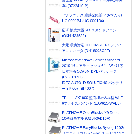
富士通 POS-Cサーマルロール紙(高保
存) (0722410-P)
パナソニック 感熱記録紙B4(6本入り)
UG-0001B4 (UG-0001B4)
応研 販売大臣 NX スタンドアロン
(OKN-423533)
大電 環境対応 1000BASE-T/X メディ
アコンバータ (DN1800SG2E)
Microsoft Windows Server Standard
2019 16コアライセンス 64bitWin対応
日本語版 5CAL付 DVDパッケージ
(P73-07691)
IDEC AUTO-ID SOLUTIONS バッテリ
ー BP-007 (BP-007)
TP-Link AX1800 壁面埋め込み型 Wi-Fi
6アクセスポイント (EAP615-WALL)
PLAT'HOME OpenBlocks IX9 Debian
10搭載モデル (OBSIX9/D10A)
PLAT'HOME EasyBlocks Syslog 120G
サブスクリプション(保守サービス) 1年