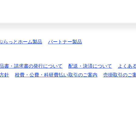
ぷらっとホーム製品
パートナー製品
品書・請求書の発行について
配送・決済について
よくあ
方針
校費・公費・科研費払い取引のご案内
売掛取引のご