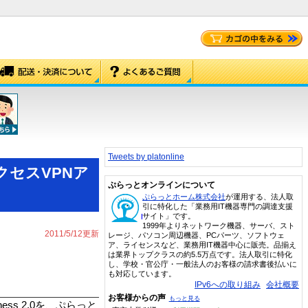
Tweets by platonline
セスVPNア
ぷらっとオンラインについて
ぷらっとホーム株式会社
が運用する、法人取
引に特化した「業務用IT機器専門の調達支援
サイト」です。
1999年よりネットワーク機器、サーバ、スト
2011/5/12更新
レージ、パソコン周辺機器、PCパーツ、ソフトウェ
ア、ライセンスなど、業務用IT機器中心に販売。品揃え
は業界トップクラスの約5.5万点です。法人取引に特化
し、学校・官公庁・一般法人のお客様の請求書後払いに
も対応しています。
IPv6への取り組み
会社概要
お客様からの声
もっと見る
ess 2.0を、ぷらっと