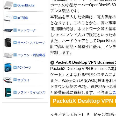
ホームの小型サーバーOpenBloc
OpenBlocks
アンス製品です。
本製品を導入した企業は、電力供給の
IoT関連
となります。このことから、高い事
運用開始時は、ネットワーク等の基本
ネットワーク
しつつコマンド入力で設定といった
また、ハードウェアとしてOpenBlo
サーバ・ストレージ
計で高い耐熱・耐塵性に優れ、メン
抑制します。
パソコン・周辺機器
PacketiX Desktop VPN Business
PCパーツ
PacketiX Desktop VPN Busi
ゲート」とよばれる中継システムによ
サプライ
また、Wake On LAN(WOL)技術を
トダウン状態のPCを、遠隔地から起
と経費節減に貢献します。⇒詳細は
ソフト・ライセンス
PacketiX Desktop V
クライアント数は1、5、10から選択