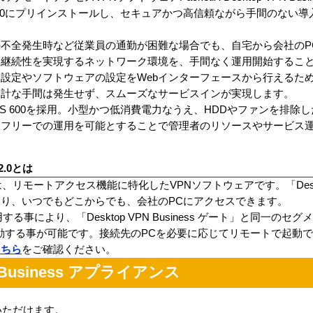
kS 600にプリインストールし、セキュアかつ高信頼ながら手間のない
不全発生時など従業員の通勤が困難な場合でも、自宅から会社のP
業継続性を実現するネットワーク環境を、手間なく運用開始するこ
設定やソフトウェアの設定をWebインターフェースから行えるた
余計な手間は発生せず、スムーズなサービスインが実現します。
ckS 600を採用。小型かつ低消費電力なうえ、HDDやファンを排除
テフリーでの運用を可能とすることで管理者のリソースやサービス
 2.0とは
ness 2.0は、リモートアクセス機能に特化したVPNソフトウェアです。「Deskto
り、いつでもどこからでも、会社のPCにアクセスできます。
利用する事により、「Desktop VPN Business ゲート」と同一の
動する事が可能です。接続先のPCを必要に応じてリモートで起動
こちら
をご確認ください。
PN Business アプライアンス
いただけます。