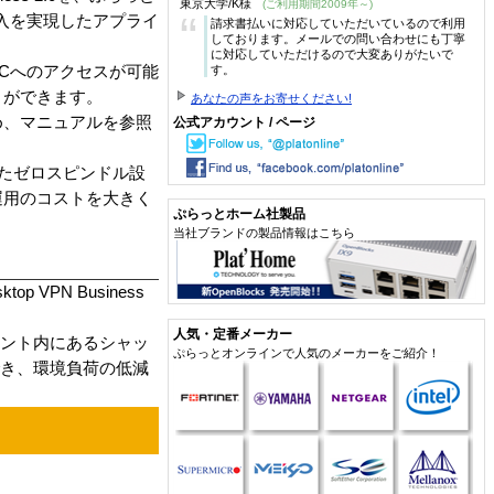
東京大学/K様
(ご利用期間2009年～)
“
導入を実現したアプライ
請求書払いに対応していただいているので利用
しております。メールでの問い合わせにも丁寧
に対応していただけるので大変ありがたいで
す。
Cへのアクセスが可能
とができます。
あなたの声をお寄せください!
め、マニュアルを参照
公式アカウント / ページ
したゼロスピンドル設
運用のコストを大きく
ぷらっとホーム社製品
当社ブランドの製品情報はこちら
p VPN Business
人気・定番メーカー
セグメント内にあるシャッ
ぷらっとオンラインで人気のメーカーをご紹介！
でき、環境負荷の低減