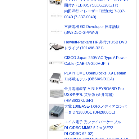
間付き (EBIX/SYSLOG120G/1Y)
内田洋行 イレーザーFB型(大) 7-337-
0040 (7-337-0040)
三菱電機 GX Developer 日本語版
(SW8D5C-GPPW-J)
Hewlett-Packard HP 外付けUSB DVD
ドライブ (701498-B21)
CISCO Japan 250V AC Type A Power
Cable (CAB-TA-250V-JP=)
PLAT'HOME OpenBlocks IX9 Debian
11搭載モデル (OBSIX9/D11A)
金井電器産業 MINI KEYBOARD Pro
USBモデル 英語版 (金井電器)
(HMB632KUS/R)
大電 100BASE-TX/FXメディアコンバ
ータ DN2800GE (DN2800GE)
エイム電子 光ファイバーケーブル
DLC/DSC MM62.5 2m (AFP2-
DLC/DSC-62-02)