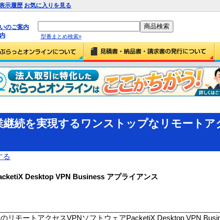
表示履歴
お気に入りを見る
払いのご案内
内
型番まとめ検索»
業継続を実現するワンストップなリモートアク
する
X Desktop VPN Business アプライアンス
アクセスVPNソフトウェアPacketiX Desktop VPN Busin