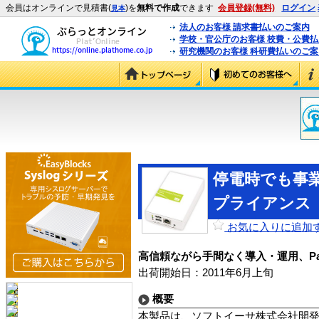
会員はオンラインで見積書(
)を
無料で作成
できます
会員登録(無料)
ログイン
見本
法人のお客様 請求書払いのご案内
学校・官公庁のお客様 校費・公費
研究機関のお客様 科研費払いのご案
停電時でも事
プライアンス
お気に入りに追加
高信頼ながら手間なく導入・運用、Packeti
出荷開始日：2011年6月上旬
概要
本製品は、ソフトイーサ株式会社開発のリモート