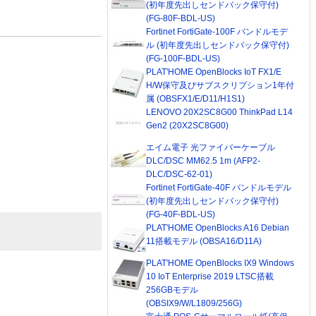
(初年度先出しセンドバック保守付)
(FG-80F-BDL-US)
Fortinet FortiGate-100F バンドルモデ
ル (初年度先出しセンドバック保守付)
(FG-100F-BDL-US)
PLAT'HOME OpenBlocks IoT FX1/E
H/W保守及びサブスクリプション1年付
属 (OBSFX1/E/D11/H1S1)
LENOVO 20X2SC8G00 ThinkPad L14
Gen2 (20X2SC8G00)
エイム電子 光ファイバーケーブル
DLC/DSC MM62.5 1m (AFP2-
DLC/DSC-62-01)
Fortinet FortiGate-40F バンドルモデル
(初年度先出しセンドバック保守付)
(FG-40F-BDL-US)
PLAT'HOME OpenBlocks A16 Debian
11搭載モデル (OBSA16/D11A)
PLAT'HOME OpenBlocks IX9 Windows
10 IoT Enterprise 2019 LTSC搭載
256GBモデル
(OBSIX9/W/L1809/256G)