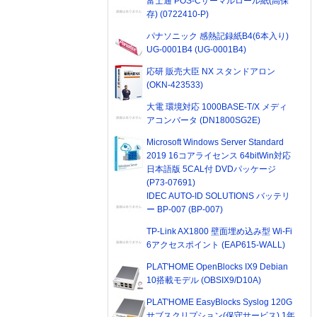
富士通 POS-Cサーマルロール紙(高保
存) (0722410-P)
パナソニック 感熱記録紙B4(6本入り)
UG-0001B4 (UG-0001B4)
応研 販売大臣 NX スタンドアロン
(OKN-423533)
大電 環境対応 1000BASE-T/X メディ
アコンバータ (DN1800SG2E)
Microsoft Windows Server Standard
2019 16コアライセンス 64bitWin対応
日本語版 5CAL付 DVDパッケージ
(P73-07691)
IDEC AUTO-ID SOLUTIONS バッテリ
ー BP-007 (BP-007)
TP-Link AX1800 壁面埋め込み型 Wi-Fi
6アクセスポイント (EAP615-WALL)
PLAT'HOME OpenBlocks IX9 Debian
10搭載モデル (OBSIX9/D10A)
PLAT'HOME EasyBlocks Syslog 120G
サブスクリプション(保守サービス) 1年