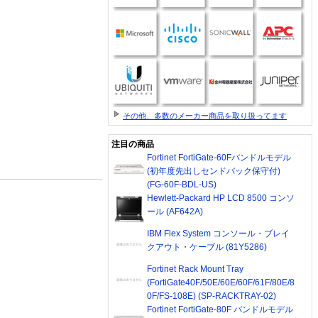
その他、多数のメーカー商品を取り扱ってます
注目の商品
Fortinet FortiGate-60Fバンドルモデル
(初年度先出しセンドバック保守付)
(FG-60F-BDL-US)
Hewlett-Packard HP LCD 8500 コンソ
ール (AF642A)
IBM Flex System コンソール・ブレイ
クアウト・ケーブル (81Y5286)
Fortinet Rack Mount Tray
(FortiGate40F/50E/60E/60F/61F/80E/8
0F/FS-108E) (SP-RACKTRAY-02)
Fortinet FortiGate-80F バンドルモデル