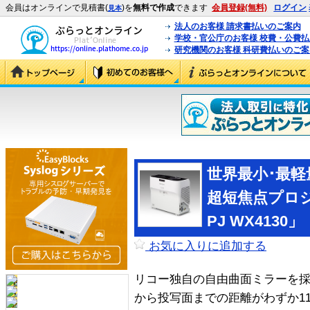
会員はオンラインで見積書(
)を
無料で作成
できます
会員登録(無料)
ログイン
見本
法人のお客様 請求書払いのご案内
学校・官公庁のお客様 校費・公費
研究機関のお客様 科研費払いのご案
世界最小･最軽
超短焦点プロジェ
PJ WX4130」
お気に入りに追加する
リコー独自の自由曲面ミラーを
から投写面までの距離がわずか11.7