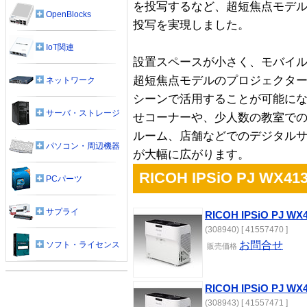
を投写するなど、超短焦点モデル
OpenBlocks
投写を実現しました。
IoT関連
設置スペースが小さく、モバイ
超短焦点モデルのプロジェクタ
ネットワーク
シーンで活用することが可能に
サーバ・ストレージ
せコーナーや、少人数の教室で
ルーム、店舗などでのデジタル
パソコン・周辺機器
が大幅に広がります。
RICOH IPSiO PJ WX41
PCパーツ
サプライ
RICOH IPSiO PJ WX
(308940) [ 41557470 ]
お問合せ
ソフト・ライセンス
販売
価格
RICOH IPSiO PJ 
(308943) [ 41557471 ]