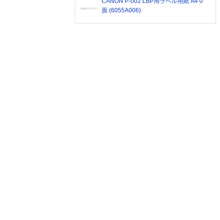
CANON P-002 LBP用ラベル用紙 A4 0
面 (6055A006)