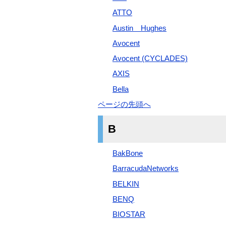
ATTO
Austin Hughes
Avocent
Avocent (CYCLADES)
AXIS
Bella
ページの先頭へ
B
BakBone
BarracudaNetworks
BELKIN
BENQ
BIOSTAR