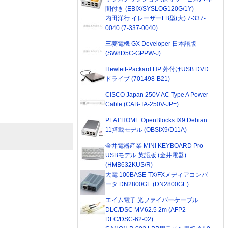
間付き (EBIX/SYSLOG120G/1Y)
内田洋行 イレーザーFB型(大) 7-337-
0040 (7-337-0040)
三菱電機 GX Developer 日本語版
(SW8D5C-GPPW-J)
Hewlett-Packard HP 外付けUSB DVD
ドライブ (701498-B21)
CISCO Japan 250V AC Type A Power
Cable (CAB-TA-250V-JP=)
PLAT'HOME OpenBlocks IX9 Debian
11搭載モデル (OBSIX9/D11A)
金井電器産業 MINI KEYBOARD Pro
USBモデル 英語版 (金井電器)
(HMB632KUS/R)
大電 100BASE-TX/FXメディアコンバ
ータ DN2800GE (DN2800GE)
エイム電子 光ファイバーケーブル
DLC/DSC MM62.5 2m (AFP2-
DLC/DSC-62-02)