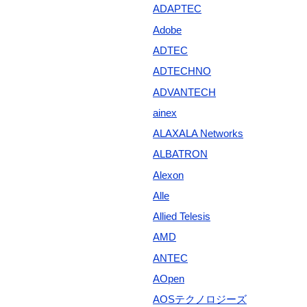
ADAPTEC
Adobe
ADTEC
ADTECHNO
ADVANTECH
ainex
ALAXALA Networks
ALBATRON
Alexon
Alle
Allied Telesis
AMD
ANTEC
AOpen
AOSテクノロジーズ