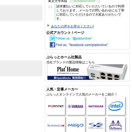
東京大学/K様
(ご利用期間2009年～)
“
請求書払いに対応していただいているので利用
しております。メールでの問い合わせにも丁寧
に対応していただけるので大変ありがたいで
す。
あなたの声をお寄せください!
公式アカウント / ページ
ぷらっとホーム社製品
当社ブランドの製品情報はこちら
人気・定番メーカー
ぷらっとオンラインで人気のメーカーをご紹介！