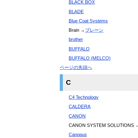
BLACK BOX
BLADE
Blue Coat Systems
Brain →
ブレーン
brother
BUFFALO
BUFFALO (MELCO)
ページの先頭へ
C
C4 Technology
CALDERA
CANON
CANON SYSTEM SOLUTIONS 
Canopus