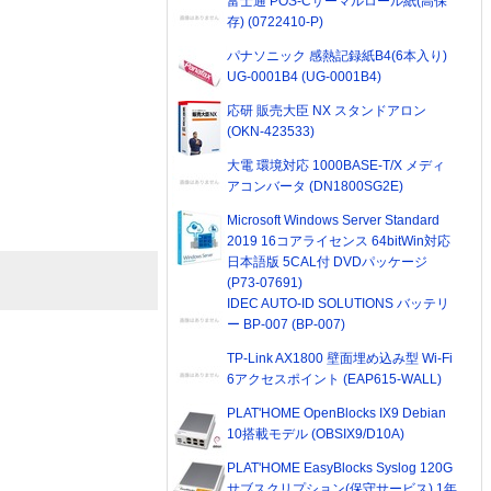
富士通 POS-Cサーマルロール紙(高保
存) (0722410-P)
パナソニック 感熱記録紙B4(6本入り)
UG-0001B4 (UG-0001B4)
応研 販売大臣 NX スタンドアロン
(OKN-423533)
大電 環境対応 1000BASE-T/X メディ
アコンバータ (DN1800SG2E)
Microsoft Windows Server Standard
2019 16コアライセンス 64bitWin対応
日本語版 5CAL付 DVDパッケージ
(P73-07691)
IDEC AUTO-ID SOLUTIONS バッテリ
ー BP-007 (BP-007)
TP-Link AX1800 壁面埋め込み型 Wi-Fi
6アクセスポイント (EAP615-WALL)
PLAT'HOME OpenBlocks IX9 Debian
10搭載モデル (OBSIX9/D10A)
PLAT'HOME EasyBlocks Syslog 120G
サブスクリプション(保守サービス) 1年