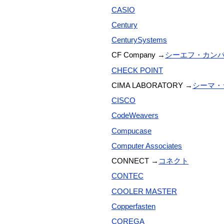
CASIO
Century
CenturySystems
CF Company →
シーエフ・カン
CHECK POINT
CIMA LABORATORY →
シーマ・
CISCO
CodeWeavers
Compucase
Computer Associates
CONNECT →
コネクト
CONTEC
COOLER MASTER
Copperfasten
COREGA