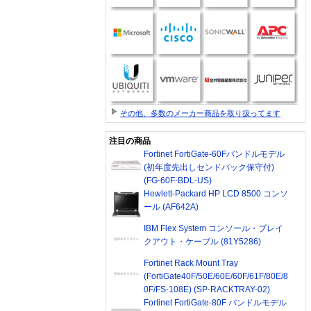
その他、多数のメーカー商品を取り扱ってます
注目の商品
Fortinet FortiGate-60Fバンドルモデル
(初年度先出しセンドバック保守付)
(FG-60F-BDL-US)
Hewlett-Packard HP LCD 8500 コンソ
ール (AF642A)
IBM Flex System コンソール・ブレイ
クアウト・ケーブル (81Y5286)
Fortinet Rack Mount Tray
(FortiGate40F/50E/60E/60F/61F/80E/8
0F/FS-108E) (SP-RACKTRAY-02)
Fortinet FortiGate-80F バンドルモデル