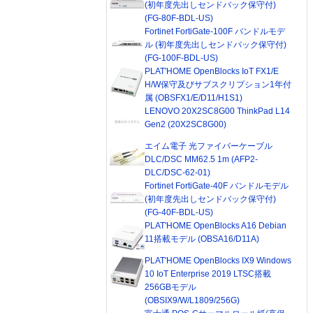
(初年度先出しセンドバック保守付)
(FG-80F-BDL-US)
Fortinet FortiGate-100F バンドルモデ
ル (初年度先出しセンドバック保守付)
(FG-100F-BDL-US)
PLAT'HOME OpenBlocks IoT FX1/E
H/W保守及びサブスクリプション1年付
属 (OBSFX1/E/D11/H1S1)
LENOVO 20X2SC8G00 ThinkPad L14
Gen2 (20X2SC8G00)
エイム電子 光ファイバーケーブル
DLC/DSC MM62.5 1m (AFP2-
DLC/DSC-62-01)
Fortinet FortiGate-40F バンドルモデル
(初年度先出しセンドバック保守付)
(FG-40F-BDL-US)
PLAT'HOME OpenBlocks A16 Debian
11搭載モデル (OBSA16/D11A)
PLAT'HOME OpenBlocks IX9 Windows
10 IoT Enterprise 2019 LTSC搭載
256GBモデル
(OBSIX9/W/L1809/256G)