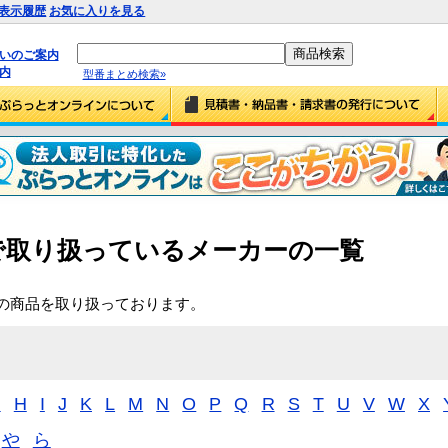
表示履歴
お気に入りを見る
払いのご案内
内
型番まとめ検索»
で取り扱っているメーカーの一覧
上の商品を取り扱っております。
G
H
I
J
K
L
M
N
O
P
Q
R
S
T
U
V
W
X
や
ら