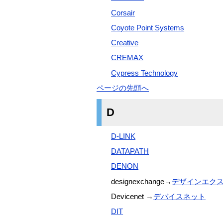
Corsair
Coyote Point Systems
Creative
CREMAX
Cypress Technology
ページの先頭へ
D
D-LINK
DATAPATH
DENON
designexchange→
デザインエク
Devicenet →
デバイスネット
DIT