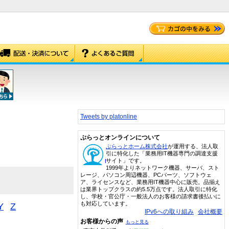
Tweets by platonline
ぷらっとオンラインについて
ぷらっとホーム株式会社
が運用する、法人取
引に特化した「業務用IT機器専門の調達支援
サイト」です。
1999年よりネットワーク機器、サーバ、スト
レージ、パソコン周辺機器、PCパーツ、ソフトウェ
ア、ライセンスなど、業務用IT機器中心に販売。品揃え
は業界トップクラスの約5.5万点です。法人取引に特化
し、学校・官公庁・一般法人のお客様の請求書後払いに
も対応しています。
Y
Z
IPv6への取り組み
会社概要
お客様からの声
もっと見る