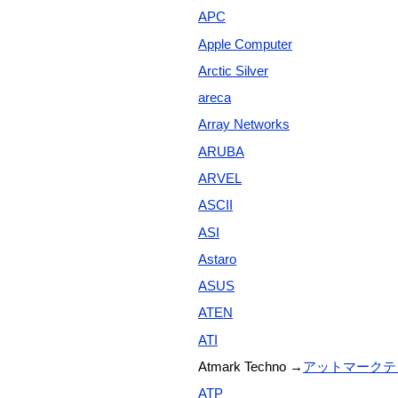
APC
Apple Computer
Arctic Silver
areca
Array Networks
ARUBA
ARVEL
ASCII
ASI
Astaro
ASUS
ATEN
ATI
Atmark Techno →
アットマークテ
ATP