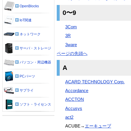
OpenBlocks
0〜9
IoT関連
3Com
ネットワーク
3R
3ware
サーバ・ストレージ
ページの先頭へ
パソコン・周辺機器
A
PCパーツ
ACARD TECHNOLOGY Corp.
サプライ
Accordance
ACCTON
ソフト・ライセンス
Accusys
act2
ACUBE→
エーキューブ