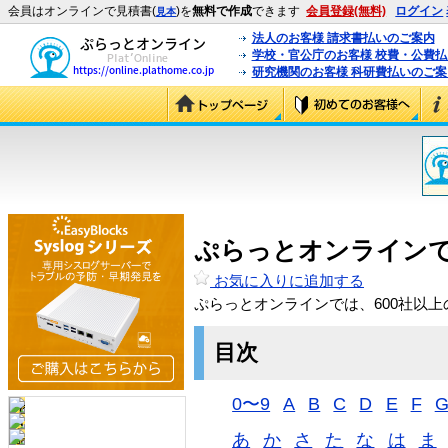
会員はオンラインで見積書(
)を
無料で作成
できます
会員登録(無料)
ログイン
見本
法人のお客様 請求書払いのご案内
学校・官公庁のお客様 校費・公費
研究機関のお客様 科研費払いのご案
ぷらっとオンライン
お気に入りに追加する
ぷらっとオンラインでは、600社以
目次
0〜9
A
B
C
D
E
F
あ
か
さ
た
な
は
ま