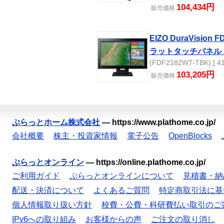
104,434円
販売
価格
EIZO DuraVision
ラットタッチパネル
(FDF2182WT-TBK) [ 41
103,205円
販売
価格
ぷらっとホーム株式会社
—
https://www.plathome.co.jp/
会社概要
株主・投資家情報
電子公告
OpenBlocks
ぷらっとオンライン
—
https://online.plathome.co.jp/
ご利用ガイド
ぷらっとオンラインについて
見積書・納
配送・決済について
よくあるご質問
特定商取引法に基
個人情報取り扱い方針
校費・公費・科研費払い取引のご
IPv6への取り組み
お客様からの声
ご注文の取り消し