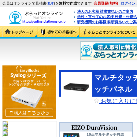
会員はオンラインで見積書(
)を
無料で作成
できます
会員登録(無料)
ログイン
見本
法人のお客様 請求書払いのご案内
学校・官公庁のお客様 校費・公費
研究機関のお客様 科研費払いのご案
マルチタッ
ッチパネル EI
お気に入りに