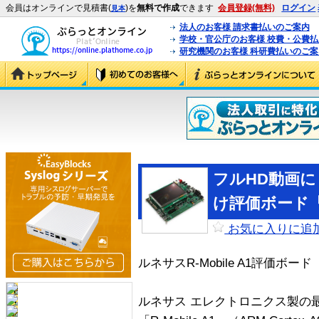
会員はオンラインで見積書(
)を
無料で作成
できます
会員登録(無料)
ログイン
見本
法人のお客様 請求書払いのご案内
学校・官公庁のお客様 校費・公費
研究機関のお客様 科研費払いのご案
フルHD動画
け評価ボード「Ar
お気に入りに追
ルネサスR-Mobile A1評価ボード「Ar
ルネサス エレクトロニクス製の