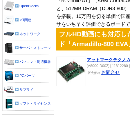
「R-Mobile A1」（ARM Cort
OpenBlocks
と、512MB DRAM（DDR3-8
を搭載。10万円を切る単価で国
IoT関連
サをいち早く評価できるボード
フルHD動画にも対応し
ネットワーク
ド「Armadillo-800 EV
サーバ・ストレージ
アットマークテクノ Arma
パソコン・周辺機器
(A8000-D00Z) [ 11812280 ]
お問合せ
販売
価格
PCパーツ
サプライ
ソフト・ライセンス