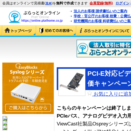
会員はオンラインで見積書(
)を
無料で作成
できます
会員登録(無料)
ログイン
見本
法人のお客様 請求書払いのご案内
学校・官公庁のお客様 校費・公費
研究機関のお客様 科研費払いのご案
PCI-E対応
価キャンペーン「O
お気に入りに追
こちらのキャンペーンは終了し
PCIeバス、アナログビデオ入力
ViewCast社製品Ospreyシ