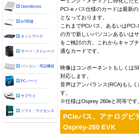
ーミング・メディアに特化した
OpenBlocks
PCI-e バス仕様のカードは最
となっております。
IoT関連
これまでPCIバス、あるいはPCI-
の方で新しいパソコンあるいはサー
ネットワーク
をご検討の方。これからキャプ
適なカードです。
サーバ・ストレージ
パソコン・周辺機器
映像はコンポーネントもしくはS
対応します。
PCパーツ
音声はアンバランス(RCA)もしく
す。
サプライ
※仕様はOsprey 260eと同等です
ソフト・ライセンス
PCIeバス、アナログ
Osprey-260 EVK