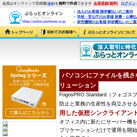
会員はオンラインで見積書(
)を
無料で作成
できます
会員登録(無料)
ログイン
見本
法人のお客様 請求書払いのご案内
学校・官公庁のお客様 校費・公費
研究機関のお客様 科研費払いのご案
パソコンにファイルを残さ
リューション
FogosPRO Standard（フ
防止と業務の生産性を両立させ
用した仮想シンクライアン
オフィス内に新たにサーバー機
プリケーションだけで運用を開