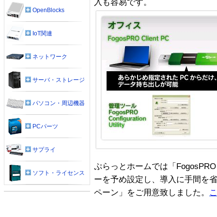
入も容易です。
OpenBlocks
IoT関連
ネットワーク
サーバ・ストレージ
パソコン・周辺機器
PCパーツ
サプライ
ぷらっとホームでは「FogosPRO
ソフト・ライセンス
ーを予め設定し、導入に手間を
ペーン」をご用意致しました。