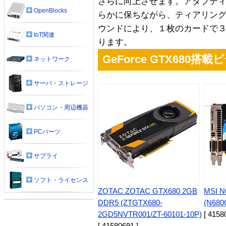
さらに向上させます。アダプテ
OpenBlocks
らかに保ちながら、ティアリングを
ウンドにより、１枚のカードで
IoT関連
ります。
GeForce GTX680搭
ネットワーク
サーバ・ストレージ
パソコン・周辺機器
PCパーツ
サプライ
ソフト・ライセンス
ZOTAC ZOTAC GTX680 2GB
MSI 
DDR5 (ZTGTX680-
(N68
2GD5NVTR001/ZT-60101-10P)
[ 4158