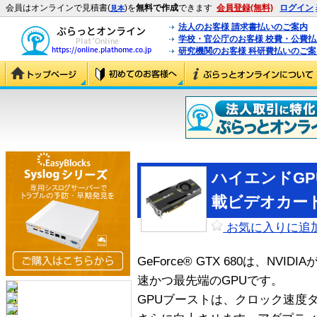
会員はオンラインで見積書(
)を
無料で作成
できます
会員登録(無料)
ログイン
見本
法人のお客様 請求書払いのご案内
学校・官公庁のお客様 校費・公費
研究機関のお客様 科研費払いのご案
ハイエンドGPU「
載ビデオカー
お気に入りに追
GeForce® GTX 680は、NV
速かつ最先端のGPUです。
GPUブーストは、クロック速度