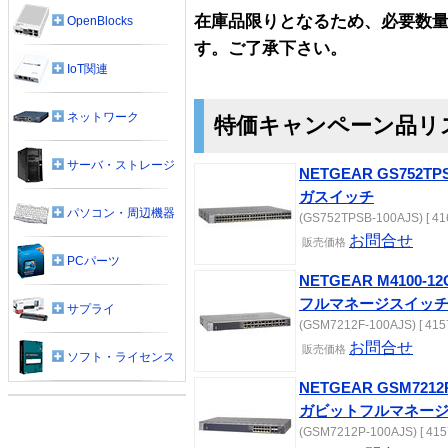
在庫品限りとなるため、必要数
OpenBlocks
す。ご了承下さい。
IoT関連
ネットワーク
特価キャンペーン品リ
サーバ・ストレージ
NETGEAR GS752T
ガスイッチ
パソコン・周辺機器
(GS752TPSB-100AJS) [ 41
お問合せ
販売価格
PCパーツ
NETGEAR M4100-
フルマネージスイッ
サプライ
(GSM7212F-100AJS) [ 415
お問合せ
販売価格
ソフト・ライセンス
NETGEAR GSM7212
ガビットフルマネー
(GSM7212P-100AJS) [ 415