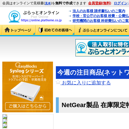
会員はオンラインで見積書(
)を
無料で作成
できます
会員登録(無料)
ログイン
見本
法人のお客様 請求書払いのご案内
学校・官公庁のお客様 校費・公費
研究機関のお客様 科研費払いのご案
今週の注目商品(ネットワーク
お気に入りに追加する
NetGear製品 在庫