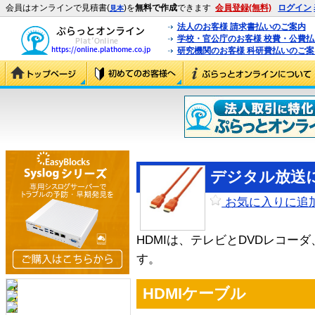
会員はオンラインで見積書(
)を
無料で作成
できます
会員登録(無料)
ログイン
見本
法人のお客様 請求書払いのご案内
学校・官公庁のお客様 校費・公費
研究機関のお客様 科研費払いのご案
デジタル放送に
お気に入りに追
HDMIは、テレビとDVDレコー
す。
HDMIケーブル