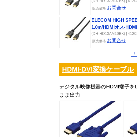
(DH-HD13AM07BK) [ 41208
お問合せ
販売
価格
ELECOM HIGH SPE
1.0m/HDMIオス-HDM
(DH-HD13AM10BK) [ 41208
お問合せ
販売
価格
「
HDMI-DVI変換ケーブル
デジタル映像機器のHDMI端子を
まま出力