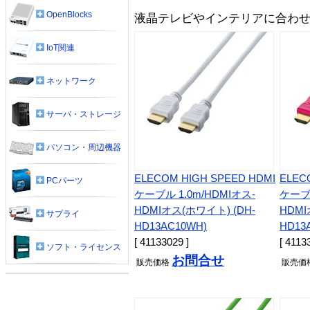
OpenBlocks
液晶テレビやインテリアに合わ
IoT関連
ネットワーク
サーバ・ストレージ
パソコン・周辺機器
ELECOM HIGH SPEED HDMI
ELEC
PCパーツ
ケーブル 1.0m/HDMIオス-
ケーブル
HDMIオス(ホワイト) (DH-
HDMI
サプライ
HD13AC10WH)
HD13
[ 41133029 ]
[ 4113
ソフト・ライセンス
お問合せ
販売
価格
販売
価