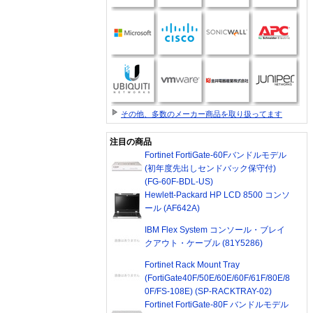
その他、多数のメーカー商品を取り扱ってます
注目の商品
Fortinet FortiGate-60Fバンドルモデル
(初年度先出しセンドバック保守付)
(FG-60F-BDL-US)
Hewlett-Packard HP LCD 8500 コンソ
ール (AF642A)
IBM Flex System コンソール・ブレイ
クアウト・ケーブル (81Y5286)
Fortinet Rack Mount Tray
(FortiGate40F/50E/60E/60F/61F/80E/8
0F/FS-108E) (SP-RACKTRAY-02)
Fortinet FortiGate-80F バンドルモデル