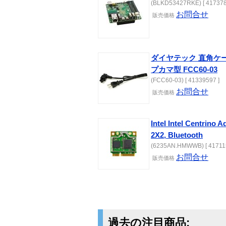
(BLKD53427RKE) [ 417378
お問合せ
販売価格
ダイヤテック 直角ケ
プカマ型 FCC60-03
(FCC60-03) [ 41339597 ]
お問合せ
販売価格
Intel Intel Centrino 
2X2, Bluetooth
(6235AN.HMWWB) [ 41711
お問合せ
販売価格
過去の注目商品: