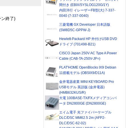
間付き (EBIX/SYSLOG120G/1Y)
内田洋行 イレーザーFB型(大) 7-337-
0040 (7-337-0040)
ーン終了)
三菱電機 GX Developer 日本語版
(SW8D5C-GPPW-J)
Hewlett-Packard HP 外付けUSB DVD
ドライブ (701498-B21)
CISCO Japan 250V AC Type A Power
Cable (CAB-TA-250V-JP=)
PLAT'HOME OpenBlocks IX9 Debian
11搭載モデル (OBSIX9/D11A)
金井電器産業 MINI KEYBOARD Pro
USBモデル 英語版 (金井電器)
(HMB632KUS/R)
大電 100BASE-TX/FXメディアコンバ
ータ DN2800GE (DN2800GE)
エイム電子 光ファイバーケーブル
DLC/DSC MM62.5 2m (AFP2-
DLC/DSC-62-02)