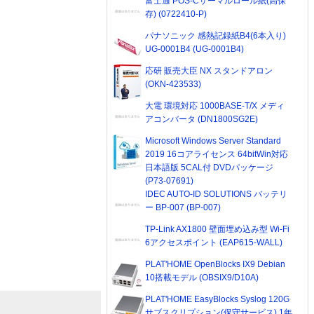
富士通 POS-Cサーマルロール紙(高保
存) (0722410-P)
パナソニック 感熱記録紙B4(6本入り)
UG-0001B4 (UG-0001B4)
応研 販売大臣 NX スタンドアロン
(OKN-423533)
大電 環境対応 1000BASE-T/X メディ
アコンバータ (DN1800SG2E)
Microsoft Windows Server Standard
2019 16コアライセンス 64bitWin対応
日本語版 5CAL付 DVDパッケージ
(P73-07691)
IDEC AUTO-ID SOLUTIONS バッテリ
ー BP-007 (BP-007)
TP-Link AX1800 壁面埋め込み型 Wi-Fi
6アクセスポイント (EAP615-WALL)
PLAT'HOME OpenBlocks IX9 Debian
10搭載モデル (OBSIX9/D10A)
PLAT'HOME EasyBlocks Syslog 120G
サブスクリプション(保守サービス) 1年