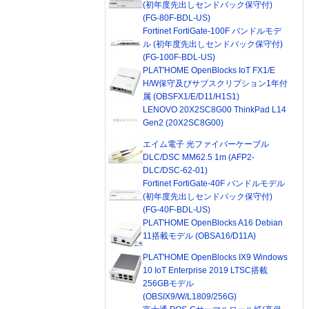
(初年度先出しセンドバック保守付)
(FG-80F-BDL-US)
Fortinet FortiGate-100F バンドルモデ
ル (初年度先出しセンドバック保守付)
(FG-100F-BDL-US)
PLAT'HOME OpenBlocks IoT FX1/E
H/W保守及びサブスクリプション1年付
属 (OBSFX1/E/D11/H1S1)
LENOVO 20X2SC8G00 ThinkPad L14
Gen2 (20X2SC8G00)
エイム電子 光ファイバーケーブル
DLC/DSC MM62.5 1m (AFP2-
DLC/DSC-62-01)
Fortinet FortiGate-40F バンドルモデル
(初年度先出しセンドバック保守付)
(FG-40F-BDL-US)
PLAT'HOME OpenBlocks A16 Debian
11搭載モデル (OBSA16/D11A)
PLAT'HOME OpenBlocks IX9 Windows
10 IoT Enterprise 2019 LTSC搭載
256GBモデル
(OBSIX9/W/L1809/256G)