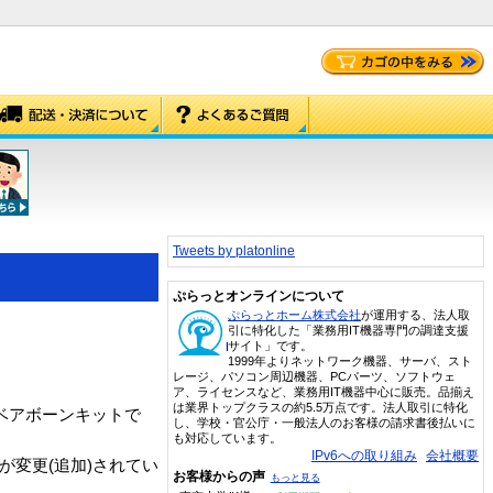
Tweets by platonline
ぷらっとオンラインについて
ぷらっとホーム株式会社
が運用する、法人取
引に特化した「業務用IT機器専門の調達支援
サイト」です。
1999年よりネットワーク機器、サーバ、スト
レージ、パソコン周辺機器、PCパーツ、ソフトウェ
ア、ライセンスなど、業務用IT機器中心に販売。品揃え
は業界トップクラスの約5.5万点です。法人取引に特化
た最新のベアボーンキットで
し、学校・官公庁・一般法人のお客様の請求書後払いに
も対応しています。
IPv6への取り組み
会社概要
が変更(追加)されてい
お客様からの声
もっと見る