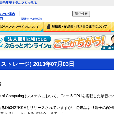
表示履歴
お気に入りを見る
払いのご案内
内
型番まとめ検索»
トレージ) 2013年07月03日
始
xt Unit of Computing )システムにおいて、Core i5 CPUを搭載し
あるD53427RKEもリリースされていますが、従来品より端子の配列
意下さい。キットをお勧めします。 )