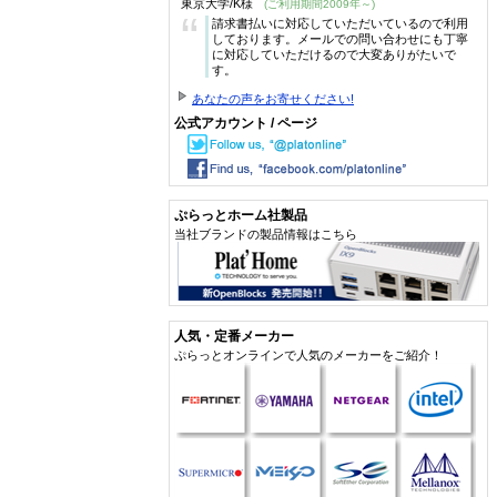
東京大学/K様
(ご利用期間2009年～)
“
請求書払いに対応していただいているので利用
しております。メールでの問い合わせにも丁寧
に対応していただけるので大変ありがたいで
す。
あなたの声をお寄せください!
公式アカウント / ページ
ぷらっとホーム社製品
当社ブランドの製品情報はこちら
人気・定番メーカー
ぷらっとオンラインで人気のメーカーをご紹介！