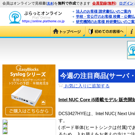
会員はオンラインで見積書(
)を
無料で作成
できます
会員登録(無料)
ログイン
見本
法人のお客様 請求書払いのご案内
学校・官公庁のお客様 校費・公費
研究機関のお客様 科研費払いのご案
今週の注目商品(サーバ・ス
お気に入りに追加する
Intel NUC Core i5搭載モデル 販売開
DC53427HYEは、Intel NUC( Ne
す。
( ボード単体(ヒートシンクは付属)で
るため、入れ替えをお考えの方はご注