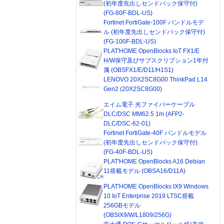
(初年度先出しセンドバック保守付)
(FG-80F-BDL-US)
Fortinet FortiGate-100F バンドルモデ
ル (初年度先出しセンドバック保守付)
(FG-100F-BDL-US)
PLAT'HOME OpenBlocks IoT FX1/E
H/W保守及びサブスクリプション1年付
属 (OBSFX1/E/D11/H1S1)
LENOVO 20X2SC8G00 ThinkPad L14
Gen2 (20X2SC8G00)
エイム電子 光ファイバーケーブル
DLC/DSC MM62.5 1m (AFP2-
DLC/DSC-62-01)
Fortinet FortiGate-40F バンドルモデル
(初年度先出しセンドバック保守付)
(FG-40F-BDL-US)
PLAT'HOME OpenBlocks A16 Debian
11搭載モデル (OBSA16/D11A)
PLAT'HOME OpenBlocks IX9 Windows
10 IoT Enterprise 2019 LTSC搭載
256GBモデル
(OBSIX9/W/L1809/256G)