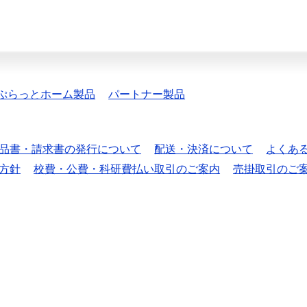
ぷらっとホーム製品
パートナー製品
品書・請求書の発行について
配送・決済について
よくあ
方針
校費・公費・科研費払い取引のご案内
売掛取引のご