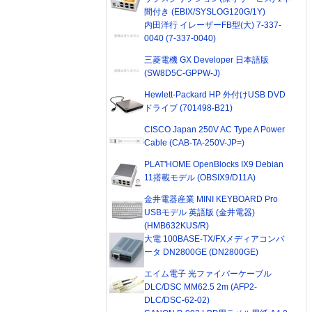
間付き (EBIX/SYSLOG120G/1Y)
内田洋行 イレーザーFB型(大) 7-337-
0040 (7-337-0040)
三菱電機 GX Developer 日本語版
(SW8D5C-GPPW-J)
Hewlett-Packard HP 外付けUSB DVD
ドライブ (701498-B21)
CISCO Japan 250V AC Type A Power
Cable (CAB-TA-250V-JP=)
PLAT'HOME OpenBlocks IX9 Debian
11搭載モデル (OBSIX9/D11A)
金井電器産業 MINI KEYBOARD Pro
USBモデル 英語版 (金井電器)
(HMB632KUS/R)
大電 100BASE-TX/FXメディアコンバ
ータ DN2800GE (DN2800GE)
エイム電子 光ファイバーケーブル
DLC/DSC MM62.5 2m (AFP2-
DLC/DSC-62-02)