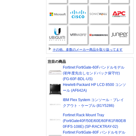
その他、多数のメーカー商品を取り扱ってます
注目の商品
Fortinet FortiGate-60Fバンドルモデル
(初年度先出しセンドバック保守付)
(FG-60F-BDL-US)
Hewlett-Packard HP LCD 8500 コンソ
ール (AF642A)
IBM Flex System コンソール・ブレイ
クアウト・ケーブル (81Y5286)
Fortinet Rack Mount Tray
(FortiGate40F/50E/60E/60F/61F/80E/8
0F/FS-108E) (SP-RACKTRAY-02)
Fortinet FortiGate-80F バンドルモデル