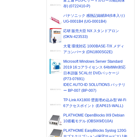
富士通 POS-Cサーマルロール紙(高保
存) (0722410-P)
パナソニック 感熱記録紙B4(6本入り)
UG-0001B4 (UG-0001B4)
応研 販売大臣 NX スタンドアロン
(OKN-423533)
大電 環境対応 1000BASE-T/X メディ
アコンバータ (DN1800SG2E)
Microsoft Windows Server Standard
2019 16コアライセンス 64bitWin対応
日本語版 5CAL付 DVDパッケージ
(P73-07691)
IDEC AUTO-ID SOLUTIONS バッテリ
ー BP-007 (BP-007)
TP-Link AX1800 壁面埋め込み型 Wi-Fi
6アクセスポイント (EAP615-WALL)
PLAT'HOME OpenBlocks IX9 Debian
10搭載モデル (OBSIX9/D10A)
PLAT'HOME EasyBlocks Syslog 120G
サブスクリプション(保守サービス) 1年