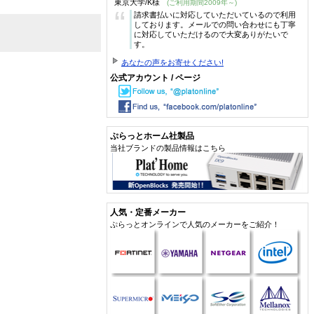
東京大学/K様
(ご利用期間2009年～)
“
請求書払いに対応していただいているので利用
しております。メールでの問い合わせにも丁寧
に対応していただけるので大変ありがたいで
す。
あなたの声をお寄せください!
公式アカウント / ページ
ぷらっとホーム社製品
当社ブランドの製品情報はこちら
人気・定番メーカー
ぷらっとオンラインで人気のメーカーをご紹介！