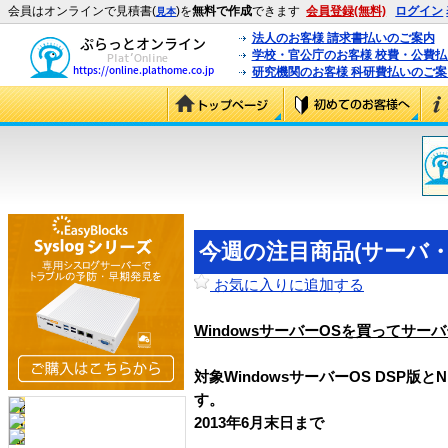
会員はオンラインで見積書(
)を
無料で作成
できます
会員登録(無料)
ログイン
見本
法人のお客様 請求書払いのご案内
学校・官公庁のお客様 校費・公費
研究機関のお客様 科研費払いのご案
今週の注目商品(サーバ・ス
お気に入りに追加する
WindowsサーバーOSを買ってサ
対象WindowsサーバーOS DSP版
す。
2013年6月末日まで