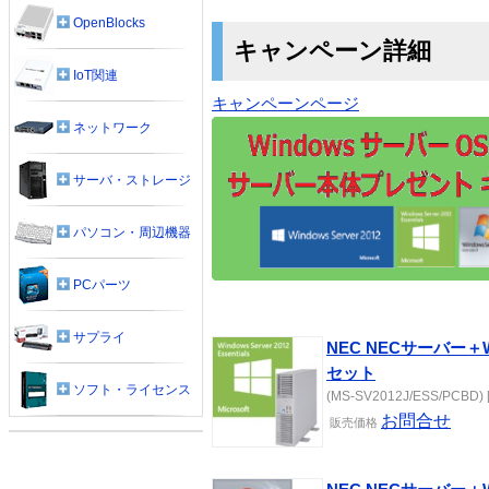
OpenBlocks
キャンペーン詳細
IoT関連
キャンペーンページ
ネットワーク
サーバ・ストレージ
パソコン・周辺機器
PCパーツ
サプライ
NEC NECサーバー＋Wind
セット
ソフト・ライセンス
(MS-SV2012J/ESS/PCBD) [
お問合せ
販売価格