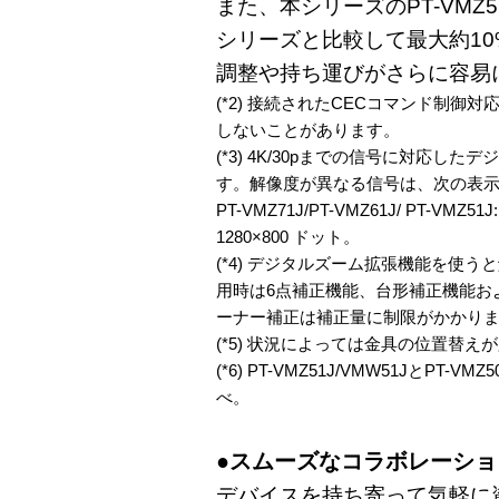
また、本シリーズのPT-VMZ51
シリーズと比較して最大約10
調整や持ち運びがさらに容易
(*2) 接続されたCECコマンド制
しないことがあります。
(*3) 4K/30pまでの信号に対応した
す。解像度が異なる信号は、次の表
PT-VMZ71J/PT-VMZ61J/ PT-VMZ5
1280×800 ドット。
(*4) デジタルズーム拡張機能を使
用時は6点補正機能、台形補正機能お
ーナー補正は補正量に制限がかかり
(*5) 状況によっては金具の位置替
(*6) PT-VMZ51J/VMW51JとPT
べ。
●スムーズなコラボレーショ
デバイスを持ち寄って気軽に