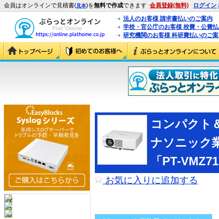
会員はオンラインで見積書(
)を
無料で作成
できます
会員登録(無料)
ログイン
見本
法人のお客様 請求書払いのご案内
学校・官公庁のお客様 校費・公費
研究機関のお客様 科研費払いのご案
コンパクト
ナソニック
「PT-VMZ
お気に入りに追加する