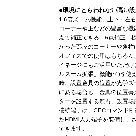
●環境にとらわれない高い設
1.6倍ズーム機能、上下・左
コーナー補正などの豊富な機
点で補正できる「6点補正」
かった部屋のコーナーや角柱
オフィスでの使用はもちろん
イネージにもご活用いただけ
ルズーム拡張」機能(*4)を
時、設置金具の位置が光学ズ
にある場合も、金具の位置替え
ターを設置する際も、設置場
接続端子は、CECコマンド制御(
たHDMI入力端子を装備し、
できます。