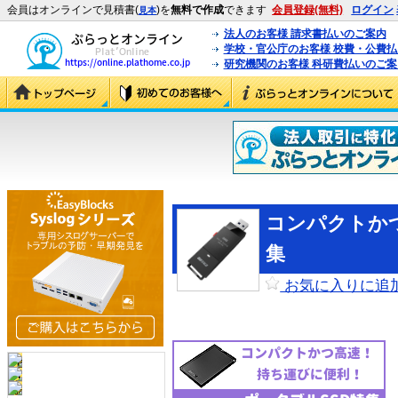
会員はオンラインで見積書(
)を
無料で作成
できます
会員登録(無料)
ログイン
見本
法人のお客様 請求書払いのご案内
学校・官公庁のお客様 校費・公費
研究機関のお客様 科研費払いのご案
コンパクトか
集
お気に入りに追