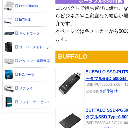
OpenBlocks
コンパクトで持ち運びに優れ、
らビジネスやご家庭など幅広い場
IoT関連
介です。
本ページでは各メーカーから50
ネットワーク
ます。
サーバ・ストレージ
BUFFALO
パソコン・周辺機器
BUFFALO SSD-PUT5
PCパーツ
ータブルSSD 500G
(SSD-PUT500U3-BKC) [ 41
サプライ
お問合せ
販売
価格
ソフト・ライセンス
BUFFALO SSD-PG50
タブルSSD TypeA 5
(SSD-PG500U3-BC) [ 4186